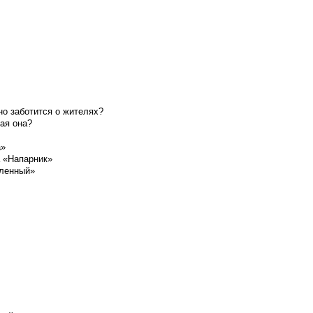
о заботится о жителях?
ая она?
а»
а «Напарник»
шленный»