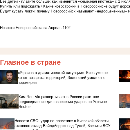
Без детей - платите больше: как изменится «семейная ипотека» с 1 июл
Купить или подождать? Какие новостройки в Новороссийске будут доро
Будут кусать локти: почему Новороссийск называют «недооценённым» 
Новости Новороссийска за Апрель 1102
Главное в стране
«Украина в драматической ситуации»: Киев уже не
хочет возврата территорий, Зеленский умоляет о
перемирии
Ким Чен Ын развертывает в России ракетное
подразделение для нанесения ударов по Украине -
Reuters
Новости СВО: удар по логистике в Киевской области,
атакован склад Вайлдберриз под Тулой, боевики ВСУ