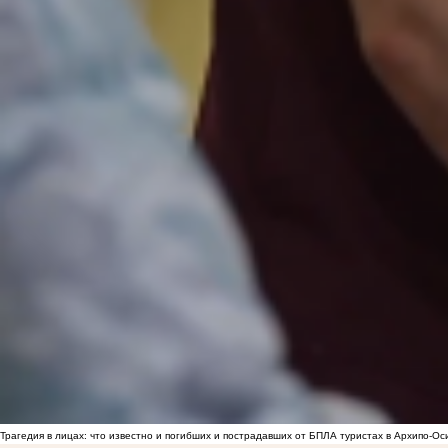
Трагедия в лицах: что известно и погибших и пострадавших от БПЛА туристах в Архипо-Ос