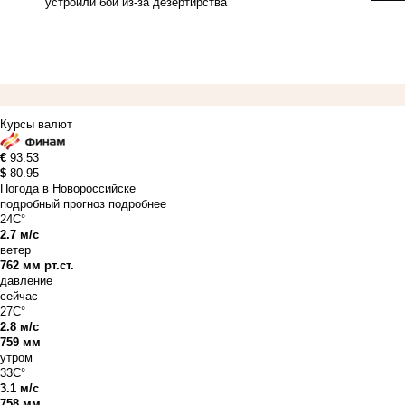
устроили бой из-за дезертирства
Курсы валют
€
93.53
$
80.95
Погода в Новороссийске
подробный прогноз
подробнее
24C°
2.7 м/с
ветер
762 мм рт.ст.
давление
сейчас
27C°
2.8 м/с
759 мм
утром
33C°
3.1 м/с
758 мм