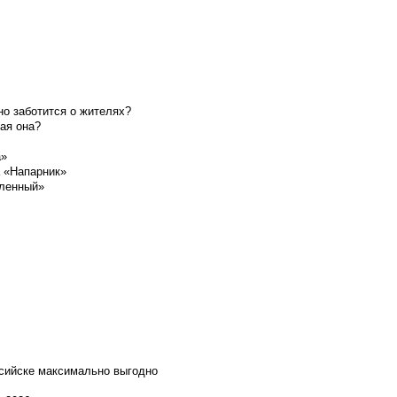
о заботится о жителях?
ая она?
а»
а «Напарник»
шленный»
ссийске максимально выгодно