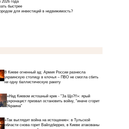
я 2026 года
жать быстрее
городом для инвестиций в недвижимость?
В Киеве огненный ад: Армия России разнесла
украинскую столицу в клочья – ПВО не смогла сбить
ни одну баллистическую ракету
«Над Киевом истошный крик - "За Що?!!»: ярый
укронацист призвал остановить войну, "иначе сгорит
Украина"
«Так выглядит война на истощение»: в Тульской
области снова горит Вайлдберриз, в Киеве атакованы