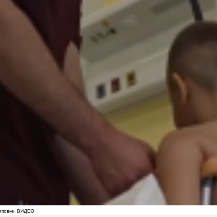
иповке
ВИДЕО