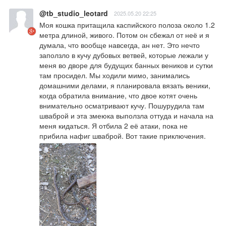
@tb_studio_leotard
2025.05.20 22:25
Моя кошка притащила каспийского полоза около 1.2 
метра длиной, живого. Потом он сбежал от неё и я 
думала, что вообще навсегда, ан нет. Это нечто 
заползло в кучу дубовых ветвей, которые лежали у 
меня во дворе для будущих банных веников и сутки 
там просидел. Мы ходили мимо, занимались 
домашними делами, я планировала вязать веники, 
когда обратила внимание, что двое котят очень 
внимательно осматривают кучу. Пошурудила там 
шваброй и эта змеюка выползла оттуда и начала на 
меня кидаться. Я отбила 2 её атаки, пока не 
прибила нафиг шваброй. Вот такие приключения.