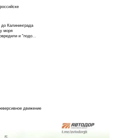
российске
и до Калининграда
у моря
вредили и "подо...
 реверсивное движение