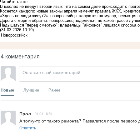
Читайте также:
В школах не введут второй язык: что на самом деле происходит с прог
Коснется каждого: новые законы апреля изменят правила ЖКХ, кредито
«Здесь не люди живут?»: новороссийцы жалуются на мусор, несмотря н
Дорога с моря и обратно: новороссиец поделился, по какой трассе лучш
Надышаться "перед смертью": владельцы "айфонов" лишатся способа оп
(31.03.2026 10:19)
Новороссийск
4 комментария
Новые
Лучшие
Ранее
Прол
01.04 18:51
А толку-то от такого ремонта? Развалится после первого 
Ответить