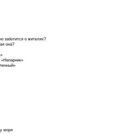
о заботится о жителях?
ая она?
а»
а «Напарник»
шленный»
у моря