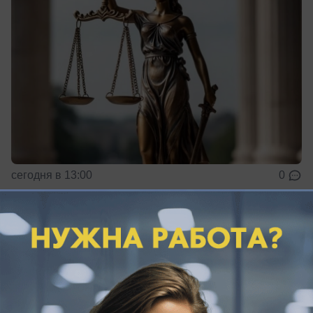
сегодня в 13:00
0
Спорт
Где новороссийцы предпочитают
«прокачивать» себя? Узнали об этом ко
Дню физкультурника
Какие спортзалы стали самыми популярными в