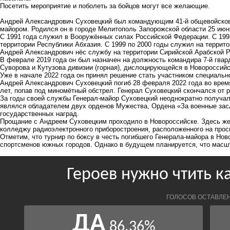
Посетить мероприятие и поболеть за бойцов могут все желающие.
Андрей Александрович Суховецкий был командующим 41-й общевойсково
майором. Родился он в городе Мелитополь Запорожской области 25 июн
С 1991 года служил в Вооружённых силах Российской Федерации. С 1995
территории Республики Абхазия. С 1999 по 2000 годы служил на террито
Андрей Александрович нёс службу на территории Сирийской Арабской Р
В феврале 2019 года он был назначен на должность командира 7-й гва
Суворова и Кутузова дивизии (горная), дислоцирующейся в Новороссийск
Уже в начале 2022 года он принял решение стать участником специальн
Андрей Александрович Суховецкий погиб 28 февраля 2022 года во время
лет, попав под миномётный обстрел. Генерал Суховецкий скончался от 
За годы своей службы Генерал-майор Суховецкий неоднократно получал
являлся обладателем двух орденов Мужества, Ордена «За военные засл
государственных наград.
Прощание с Андреем Суховецким проходило в Новороссийске. Здесь же
колледжу радиоэлектронного приборостроения, расположенного на просп
Отметим, что турнир по боксу в честь погибшего Генерала-майора в Но
спортсменов южных городов. Однако в будущем планируется, что масшт