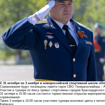
С 31 октября по 3 ноября в новороссийской спортивной школе «Оли
Соревнования будут посвящены памяти героя СВО, Генерала-майора – 
Участие в турнире по боксу примут спортсмены городов Краснодарского 
31 октября в 15:00 часов состоится торжественное открытие мероприятие
соревнования.
Также 3 ноября в 10:00 часов участники турнира возложат цветы к мог
Кабахаха.