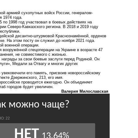
й армией сухопутных войск России, генералом-
я 1974 года.
 по 1998 год участвовал в боевых действиях на
рии Северо-Кавказского региона. В 2018 и 2019 году
еспублики.
рдейской десантно-штурмовой Краснознамённой, орденов
е. На этом посту он служил до ноября 2021 года.
ой военной операции.
 вооружённой спецоперации на Украине в возрасте 47
ранения, не совместимого с жизнью.
 награды за свои боевые заслуги перед Родиной. Он
уги», Медали за Отвагу и многих других
 увековечили его память, присвоив новороссийскому
екте Дзержинского, 213, его имя.
вороссийске проводится ежегодно. Он объединяет
аб городов будет увеличен.
Валерия Милославская