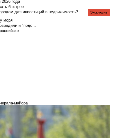
я 2026 года
жать быстрее
городом для инвестиций в недвижимость?
Эксклюзив
у моря
вредили и "подо...
российске
енерала-майора