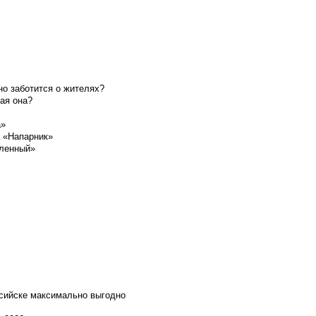
о заботится о жителях?
ая она?
а»
а «Напарник»
шленный»
ссийске максимально выгодно