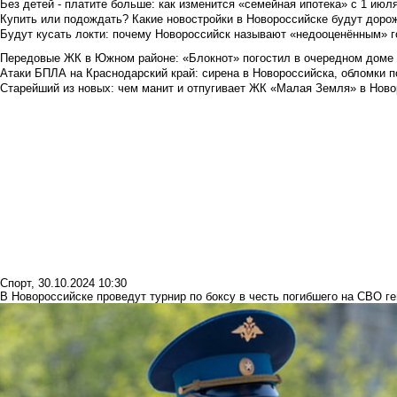
Без детей - платите больше: как изменится «семейная ипотека» с 1 июл
Купить или подождать? Какие новостройки в Новороссийске будут доро
Будут кусать локти: почему Новороссийск называют «недооценённым» 
Передовые ЖК в Южном районе: «Блокнот» погостил в очередном доме 
Атаки БПЛА на Краснодарский край: сирена в Новороссийска, обломки по
Старейший из новых: чем манит и отпугивает ЖК «Малая Земля» в Ново
Спорт
,
30.10.2024 10:30
В Новороссийске проведут турнир по боксу в честь погибшего на СВО г