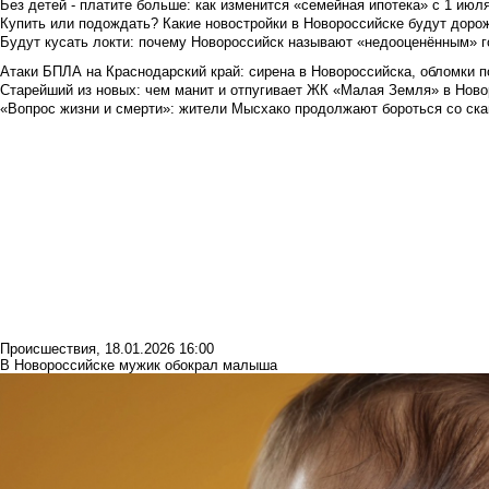
Без детей - платите больше: как изменится «семейная ипотека» с 1 июл
Купить или подождать? Какие новостройки в Новороссийске будут доро
Будут кусать локти: почему Новороссийск называют «недооценённым» 
Атаки БПЛА на Краснодарский край: сирена в Новороссийска, обломки по
Старейший из новых: чем манит и отпугивает ЖК «Малая Земля» в Ново
«Вопрос жизни и смерти»: жители Мысхако продолжают бороться со ск
Происшествия
,
18.01.2026 16:00
В Новороссийске мужик обокрал малыша