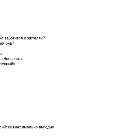
о заботится о жителях?
ая она?
а»
а «Напарник»
шленный»
ссийске максимально выгодно