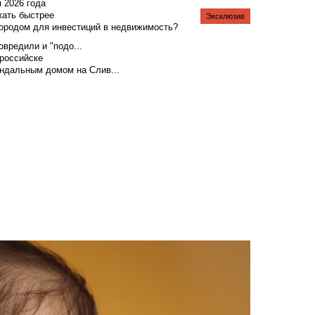
я 2026 года
жать быстрее
Эксклюзив
городом для инвестиций в недвижимость?
вредили и "подо...
российске
андальным домом на Слив...