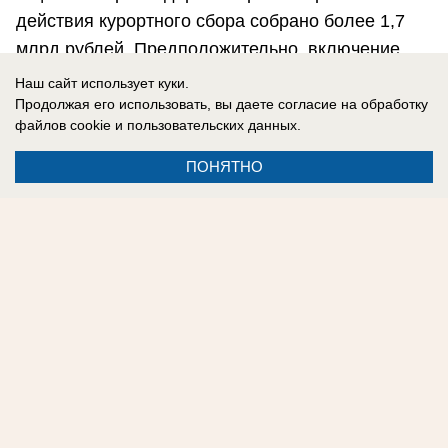
действия курортного сбора собрано более 1,7
млрд рублей. Предположительно, включение
Новороссийска даст дополнительный доход в
Наш сайт использует куки.
пределах 7,2 млн рублей.
Продолжая его использовать, вы даете согласие на обработку
файлов cookie
и пользовательских данных.
Натали Манькова
ПОНЯТНО