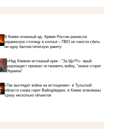
В Киеве огненный ад: Армия России разнесла
украинскую столицу в клочья – ПВО не смогла сбить
ни одну баллистическую ракету
«Над Киевом истошный крик - "За Що?!!»: ярый
укронацист призвал остановить войну, "иначе сгорит
Украина"
«Так выглядит война на истощение»: в Тульской
области снова горит Вайлдберриз, в Киеве атакованы
сразу несколько объектов