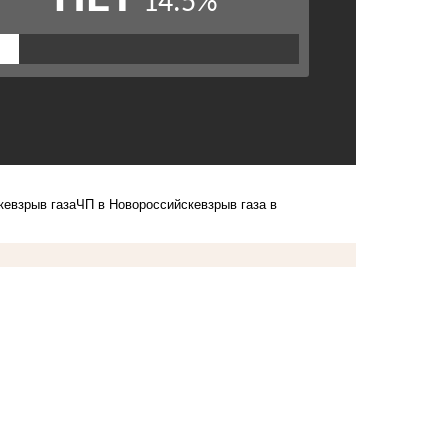
ке
взрыв газа
ЧП в Новороссийске
взрыв газа в