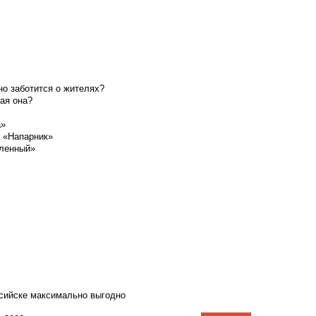
о заботится о жителях?
ая она?
а»
а «Напарник»
шленный»
ссийске максимально выгодно