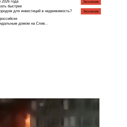
я 2026 года
Эксклюзив
жать быстрее
городом для инвестиций в недвижимость?
Эксклюзив
российске
андальным домом на Слив...