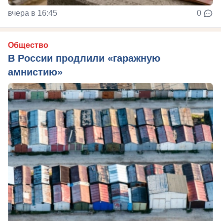
вчера в 16:45
0
Общество
В России продлили «гаражную
амнистию»