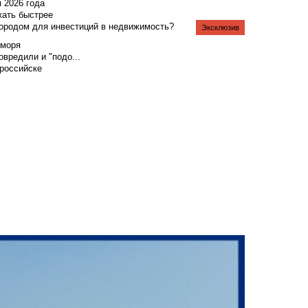
я 2026 года
жать быстрее
городом для инвестиций в недвижимость?
Эксклюзив
 моря
вредили и "подо...
российске