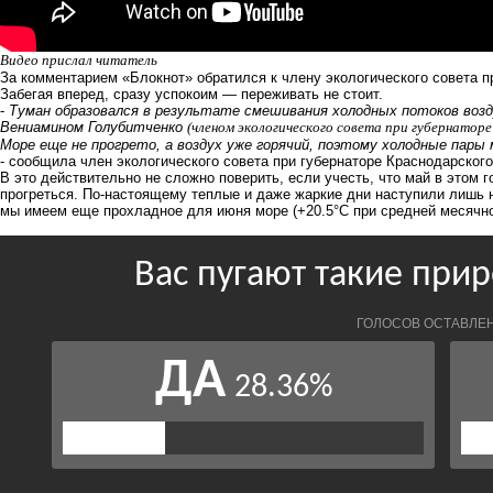
Видео прислал читатель
За комментарием «Блокнот» обратился к члену экологического совета пр
Забегая вперед, сразу успокоим — переживать не стоит.
-
Туман образовался в результате смешивания холодных потоков воз
Вениамином Голубитченко
(членом экологического совета при губернаторе
Море еще не прогрето, а воздух уже горячий, поэтому холодные пары
- сообщила член экологического совета при губернаторе Краснодарского 
В это действительно не сложно поверить, если учесть, что май в этом
прогреться. По-настоящему теплые и даже жаркие дни наступили лишь н
мы имеем еще прохладное для июня море (+20.5°C при средней месячной