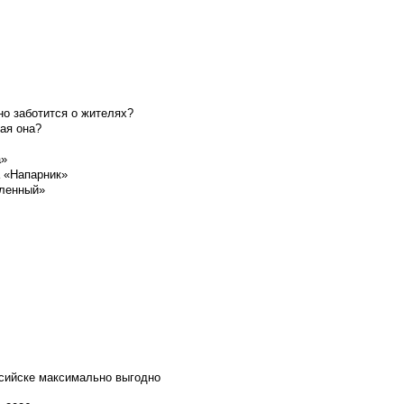
о заботится о жителях?
ая она?
а»
а «Напарник»
шленный»
ссийске максимально выгодно