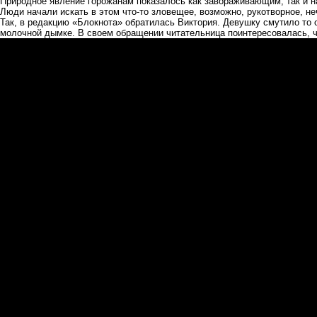
Природное явление горожанам показалось как завораживающим, так и 
Люди начали искать в этом что-то зловещее, возможно, рукотворное, не
Так, в редакцию «Блокнота» обратилась Виктория. Девушку смутило то о
молочной дымке. В своем обращении читательница поинтересовалась, ч