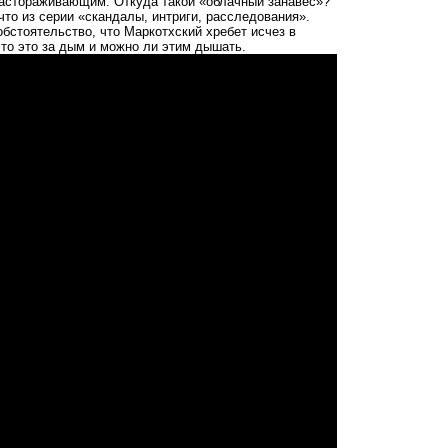
настораживающим. Откуда такой «облачный занавес»?
что из серии «скандалы, интриги, расследования».
бстоятельство, что Маркотхский хребет исчез в
то это за дым и можно ли этим дышать.