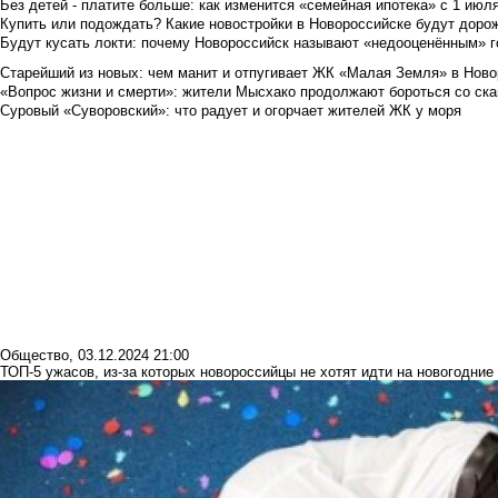
Без детей - платите больше: как изменится «семейная ипотека» с 1 июл
Купить или подождать? Какие новостройки в Новороссийске будут доро
Будут кусать локти: почему Новороссийск называют «недооценённым» 
Старейший из новых: чем манит и отпугивает ЖК «Малая Земля» в Ново
«Вопрос жизни и смерти»: жители Мысхако продолжают бороться со ск
Суровый «Суворовский»: что радует и огорчает жителей ЖК у моря
Общество
,
03.12.2024 21:00
ТОП-5 ужасов, из-за которых новороссийцы не хотят идти на новогодние