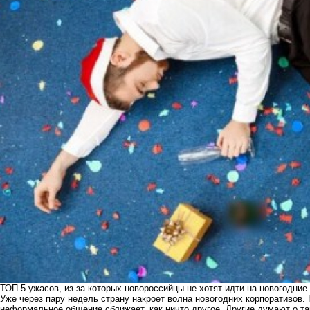
ТОП-5 ужасов, из-за которых новороссийцы не хотят идти на новогодние
Уже через пару недель страну накроет волна новогодних корпоративов. 
неформальное общение сближает, как ничто другое. Другие думают о та