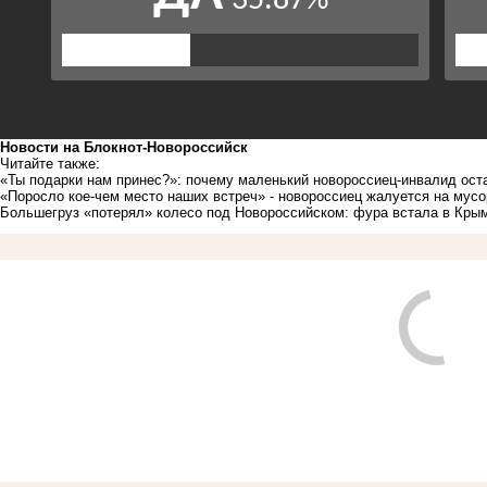
Новости на Блoкнoт-Новороссийск
Читайте также:
«Ты подарки нам принес?»: почему маленький новороссиец-инвалид ост
«Поросло кое-чем место наших встреч» - новороссиец жалуется на мус
Большегруз «потерял» колесо под Новороссийском: фура встала в Кры