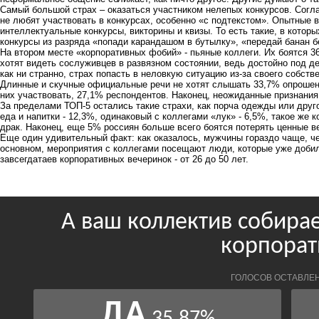
Самый большой страх – оказаться участником нелепых конкурсов. Согл
не любят участвовать в конкурсах, особенно «с подтекстом». Опытные
интеллектуальные конкурсы, викторины и квизы. То есть такие, в которы
конкурсы из разряда «попади карандашом в бутылку», «передай банан бе
На втором месте «корпоративных фобий» - пьяные коллеги. Их боятся 3
хотят видеть сослуживцев в развязном состоянии, ведь достойно под де
как ни странно, страх попасть в неловкую ситуацию из-за своего собст
Длинные и скучные официальные речи не хотят слышать 33,7% опрошенн
них участвовать, 27,1% респондентов. Наконец, неожиданные признания
За пределами ТОП-5 остались такие страхи, как порча одежды или друг
еда и напитки - 12,3%, одинаковый с коллегами «лук» - 6,5%, такое же
драк. Наконец, еще 5% россиян больше всего боятся потерять ценные 
Еще один удивительный факт: как оказалось, мужчины гораздо чаще, 
основном, мероприятия с коллегами посещают люди, которые уже добил
завсегдатаев корпоративных вечеринок - от 26 до 50 лет.