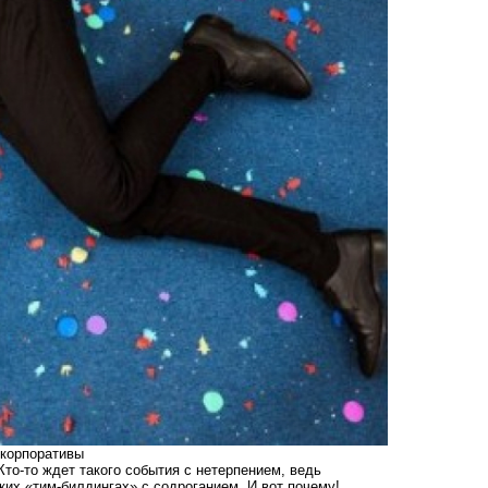
 корпоративы
Кто-то ждет такого события с нетерпением, ведь
ких «тим-билдингах» с содроганием. И вот почему!