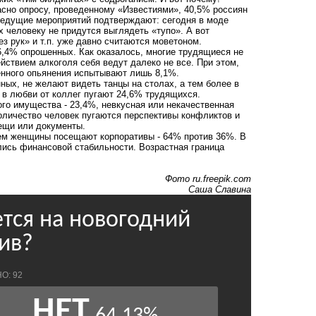
асно опросу, проведенному «Известиями», 40,5% россиян
 ведущие мероприятий подтверждают: сегодня в моде
х человеку не придутся выглядеть «тупо». А вот
з рук» и т.п. уже давно считаются моветоном.
6,4% опрошенных. Как оказалось, многие трудящиеся не
йствием алкоголя себя ведут далеко не все. При этом,
венного опьянения испытывают лишь 8,1%.
ых, не желают видеть танцы на столах, а тем более в
 в любви от коллег пугают 24,6% трудящихся.
ого имущества - 23,4%, невкусная или некачественная
 количество человек пугаются перспективы конфликтов и
вещи или документы.
чем женщины посещают корпоративы - 64% против 36%. В
ись финансовой стабильности. Возрастная граница
Фото ru.freepik.com
Саша Славина