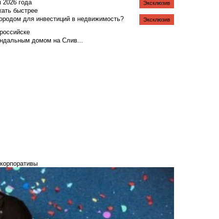
я 2026 года
Эксклюзив
жать быстрее
городом для инвестиций в недвижимость?
Эксклюзив
российске
андальным домом на Слив...
 корпоративы