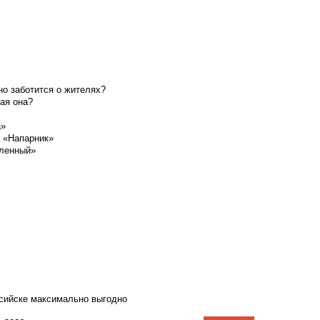
о заботится о жителях?
ая она?
а»
а «Напарник»
шленный»
ссийске максимально выгодно