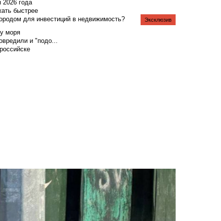
я 2026 года
жать быстрее
городом для инвестиций в недвижимость?
Эксклюзив
у моря
вредили и "подо...
российске