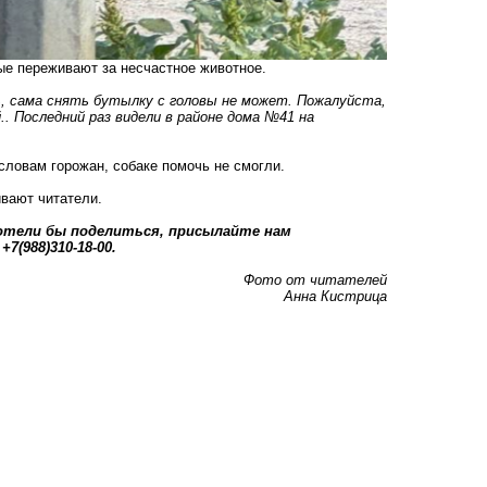
ые переживают за несчастное животное.
ь, сама снять бутылку с головы
не может. П
ожалуйста,
.. П
оследний раз видели в районе дома №41 на
словам горожан, собаке помочь не смогли.
ивают читатели.
хотели бы поделиться, присылайте нам
7(988)310-18-00.
Фото от читателей
Анна Кистрица