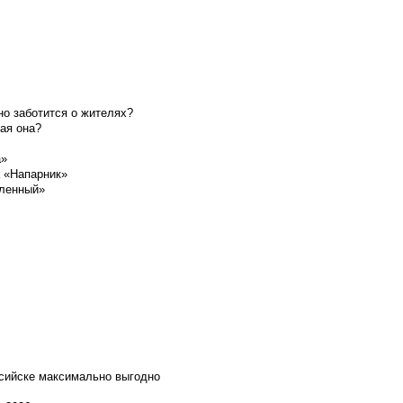
о заботится о жителях?
ая она?
а»
а «Напарник»
шленный»
ссийске максимально выгодно