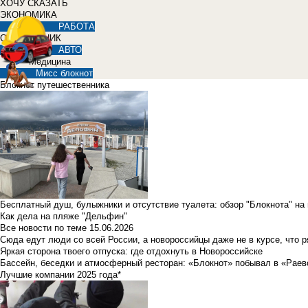
ХОЧУ СКАЗАТЬ
ЭКОНОМИКА
РАБОТА
СПРАВОЧНИК
АВТО
Медицина
Мисс блокнот
Блокнот путешественника
Бесплатный душ, булыжники и отсутствие туалета: обзор "Блокнота" на
Как дела на пляже "Дельфин"
Все новости по теме
15.06.2026
Сюда едут люди со всей России, а новороссийцы даже не в курсе, что 
Яркая сторона твоего отпуска: где отдохнуть в Новороссийске
Бассейн, беседки и атмосферный ресторан: «Блокнот» побывал в «Раев
Лучшие компании 2025 года*