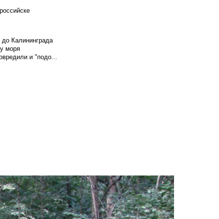
российске
и до Калининграда
у моря
вредили и "подо...