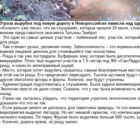
Угроза вырубки под новую дорогу в Новороссийске нависла над о
«Блокнот» уже писал, что на слушаниях,
которые прошли 18 июля
, сло
мнение представителя экосовета Татьяны Трибрат.
- Это один из самых ценных участков – пойменный лес, участок, котор
для рощи.
- Там стекают ручьи, увлажняя почву. Заболоченность – это нормальное
важная пищевая цепочка для сложившейся там экосистемы.
- Роща и так уже пострадала. Буферную зону, которая была десятилет
микрорайон. Плюс был выделен участок в 7,5 гектар под ЖК «Сан-Педро
рощу, и нанесло непоправимый ущерб.
- Место, которое хотят вырубить оказалось самым благоприятным мест
в этой части рощи. Его предлагают пересадить. Тысячи кустиков будут
другие обитатели флоры и фауны. Конечно, они будут утрачены.
- Администрация подготовилась к слушаниям. Была задача минимизиров
Экологам просто не дали слова. Сказали, что у нас была возможность 
назад.
- Ранее нас пытались убедить, что территория утратила экологическое з
доказали что это не так.
- Если раньше ничего не делалось для памятника природы, то что изме
мероприятия выделит Автодор. Но нет никакой гарантии, что компенсац
зеленого покрова. По парку Фрунзе было выделено больше 600 тысяч, ку
- Конечно, дорога нужна, но рощу жалко.