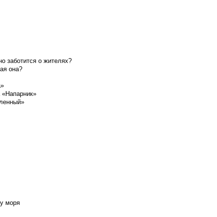
о заботится о жителях?
ая она?
а»
а «Напарник»
шленный»
у моря