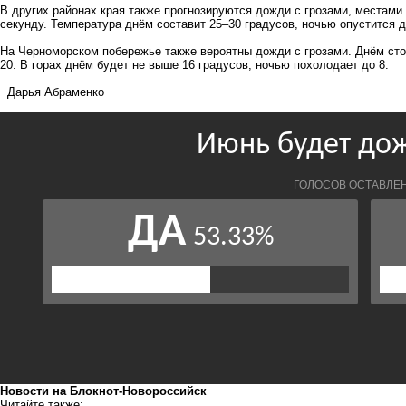
В других районах края также прогнозируются дожди с грозами, местами
секунду. Температура днём составит 25–30 градусов, ночью опустится д
На Черноморском побережье также вероятны дожди с грозами. Днём сто
20. В горах днём будет не выше 16 градусов, ночью похолодает до 8.
Дарья Абраменко
Новости на Блoкнoт-Новороссийск
Читайте также: