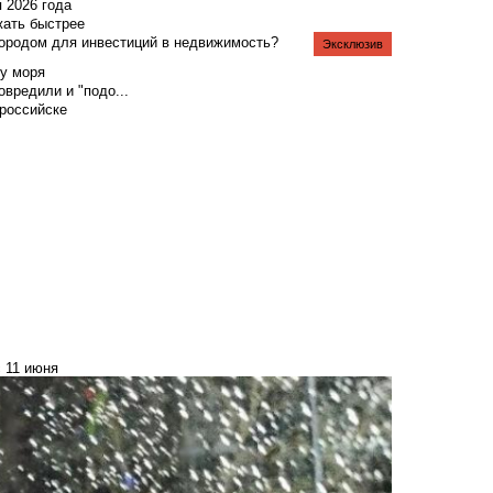
я 2026 года
жать быстрее
городом для инвестиций в недвижимость?
Эксклюзив
у моря
вредили и "подо...
российске
с 11 июня