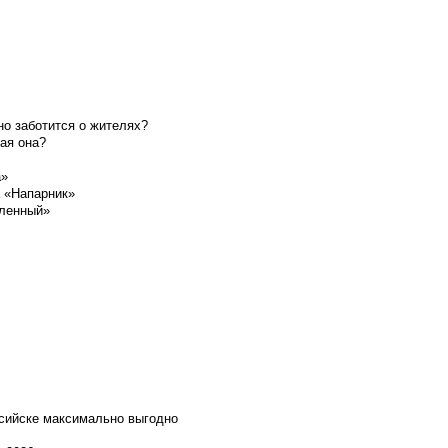
о заботится о жителях?
ая она?
а»
а «Напарник»
шленный»
ссийске максимально выгодно