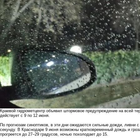
Краевой гидрометцентр объявил штормовое предупреждение на всей тер
действует с 9 по 12 июня.
По прогнозам синоптиков, в эти дни ожидаются сильные дожди, ливни с 
секунду. В Краснодаре 9 июня возможны кратковременный дождь и гроза
прогреется до 27–29 градусов, ночью похолодает до 15.