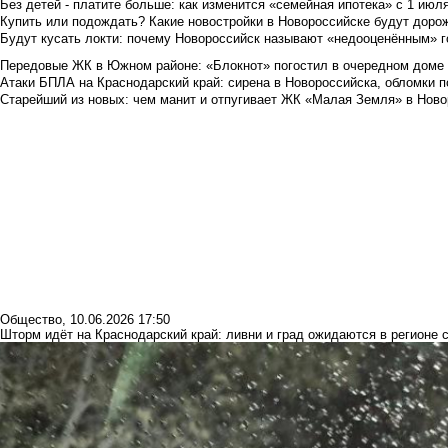
Без детей - платите больше: как изменится «семейная ипотека» с 1 июл
Купить или подождать? Какие новостройки в Новороссийске будут доро
Будут кусать локти: почему Новороссийск называют «недооценённым» 
Передовые ЖК в Южном районе: «Блокнот» погостил в очередном доме 
Атаки БПЛА на Краснодарский край: сирена в Новороссийска, обломки по
Старейший из новых: чем манит и отпугивает ЖК «Малая Земля» в Ново
Общество
,
10.06.2026 17:50
Шторм идёт на Краснодарский край: ливни и град ожидаются в регионе 