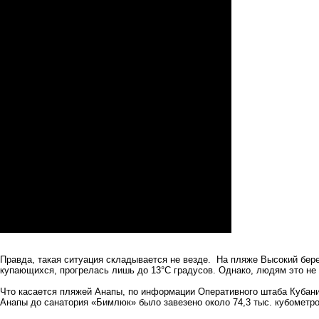
Правда, такая ситуация складывается не везде. На пляже Высокий бере
купающихся, прогрелась лишь до 13°С градусов. Однако, людям это не
Что касается пляжей Анапы, по информации Оперативного штаба Кубани
Анапы до санатория «Бимлюк» было завезено около 74,3 тыс. кубометр