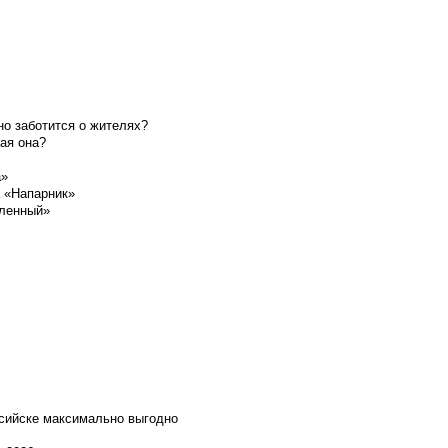
о заботится о жителях?
ая она?
а»
а «Напарник»
шленный»
ссийске максимально выгодно