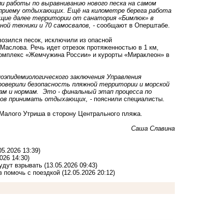
ли работы по выравниванию нового песка на самом
к приему отдыхающих.
Ещё на километре берега работа
ющие далее территории от санатория «Бимлюк» в
ой техники и 70 самосвалов, -
сообщают в Оперштабе.
авозился песок, исключили из опасной
аслова. Речь идет отрезок протяженностью в 1 км,
комплекс «Жемчужина России» и курорты «Мираклеон» в
оэпидемиологического заключения Управления
роверили безопасность пляжной территории и морской
лам и нормам.
Это - финальный этап процесса по
тов принимать отдыхающих, -
пояснили специалисты.
Малого Утриша в сторону Центрального пляжа.
Саша Славина
05.2026 13:39)
026 14:30)
удут взрывать
(13.05.2026 09:43)
 помочь с поездкой
(12.05.2026 20:12)