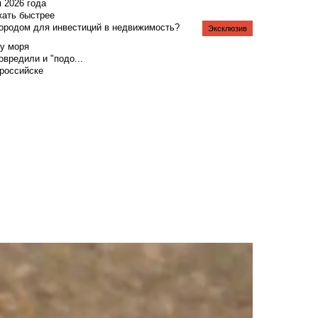
я 2026 года
жать быстрее
городом для инвестиций в недвижимость?
Эксклюзив
у моря
вредили и "подо...
российске