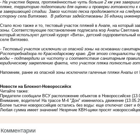
- На участке берега, протяжённостью чуть больше 2 км уже заверши
пляже, территорию подготовили для оценки и проверки готовности 
в завершающей стадии.
Завоз чистого песка продолжается на следу
сторону села Витязево.
В работах задействованы 16 единиц инженерн
Стало ясно также и то, тестовый участок пляжей в Анапе, на который з
зоны. Соответствующее постановление подписала мэр Анапы Светлана М
который используют детский курорт «Вита», детский оздоровительный 
селе Витязево.
-
Тестовый участок исключили из опасной зоны на основании санитарн
Роспотребнадзора по Краснодарскому краю. Для этого специалисты п
воды – подтвердили их чистоту и соответствие санитарным прави
юридическому закреплению факта, что участок пляжа полностью го
Напомним, ранее из опасной зоны исключили галечные пляжи Анапы от 
Новости на Блoкнoт-Новороссийск
Читайте также:
Предатели сообщали ВСУ расположение объектов в Новороссийске
(13.
Внимание, водители! На трассе М-4 "Дон" изменилось движение
(13.05.2
Более тысячи новороссийцев остались без воды: еще отключат свет и б
Любая сумма имеет значение! Незрячие КВН-щики просят новороссийцев
Комментарии