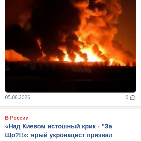
05.08.2026
0
В России
«Над Киевом истошный крик - "За
Що?!!»: ярый укронацист призвал