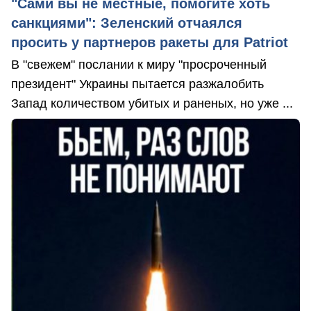
"Сами вы не местные, помогите хоть
санкциями": Зеленский отчаялся
просить у партнеров ракеты для Patriot
В "свежем" послании к миру "просроченный
президент" Украины пытается разжалобить
Запад количеством убитых и раненых, но уже ...