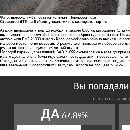
Фото: пресс-служба Госавтоинспекции Новороссийска
Страшное ДТП на Кубани унесло жизнь молодого парня.
Авария произошла утром 16 ноября, в районе 8:00 на автодороге Славя
поделилась пресс-служба Госавтоинспекции Краснодарского края. По д
автомобиля ВАЗ 21099 житель Красноармейского района выехал на пол
маневра месте, но не вовремя. В результате, произошло лобовое стол
рулём которого находился 76-летний водитель.
Молодой парень, управлявший ВАЗ 21099 скончался на месте до приез
в авто доставлены в больницу. Среди пострадавших - несовершеннолет
Сотрудники Госавтоинспекции Краснодарского края призывают водителе
внимательными и осторожными за рулём. Дорога не прощает ошибок.