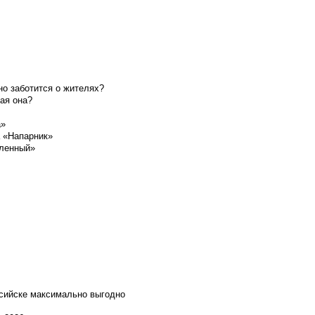
о заботится о жителях?
ая она?
а»
а «Напарник»
шленный»
ссийске максимально выгодно