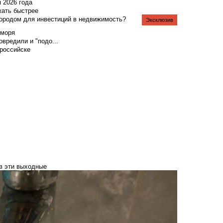
я 2026 года
жать быстрее
городом для инвестиций в недвижимость?
Эксклюзив
 моря
вредили и "подо...
российске
 в эти выходные