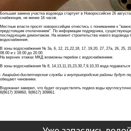
Большая замена участка водовода
стартует в Новороссийске 26 августа
снабженцев, не менее 16 часов.
Местные власти просят новороссийцев отнестись с пониманием к "важно
предстоящим отключением". По информации подрядчика, существующий
последующим демонтажом. На момент строительства нового водовода б
водоснабжения.
В зоны водоснабжения № 3а, 6, 12, 21,22,18, 17, 19,20, 27, 27а, 26, 25,
08.00 и с 18.00 до 20.00.
На верхних этажах МКД возможны перебои с водоснабжением.
​В зоны водоснабжения № 8, 14,13,11,15,23,30,7,9,10,33 вода подаваться
- Аварийно-диспетчерские службы и внутригородские районы будут п
обещают чиновники.
Водоканал заверил, что будет осуществлять подвоз воды круглосуточно
8(8617) 309860, 8(8617) 309861.