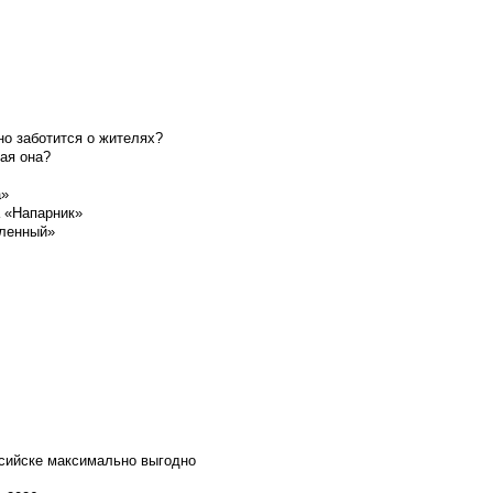
о заботится о жителях?
ая она?
а»
а «Напарник»
шленный»
ссийске максимально выгодно