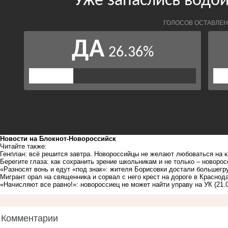
Новости на Блoкнoт-Новороссийск
Читайте также:
Генплан: всё решится завтра. Новороссийцы не желают любоваться на 
Берегите глаза: как сохранить зрение школьникам и не только – новор
«Разносят вонь и едут «под знак»: жителя Борисовки достали большег
Мигрант орал на священника и сорвал с него крест на дороге в Краснод
«Начисляют все равно!»: новороссиец не может найти управу на УК
(21.
Комментарии