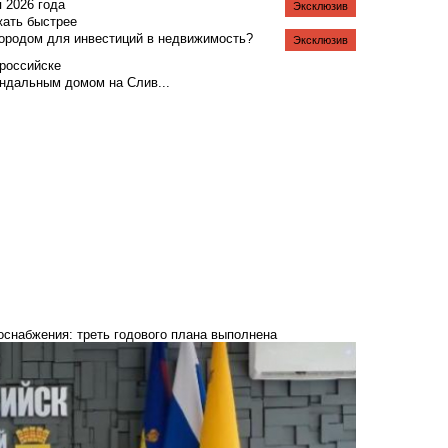
я 2026 года
Эксклюзив
жать быстрее
городом для инвестиций в недвижимость?
Эксклюзив
российске
андальным домом на Слив...
оснабжения: треть годового плана выполнена