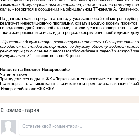
заключено 26 муниципальных контрактов, в том числе по ремонту сет
пять,
- говорится в сообщении на официальном ТГ-канале А. Кравченко.
По данным главы города, в этом году уже заменено 3768 метров трубоп
реализует инвестиционную программу, охватывающую восемь проектов. 
на водопроводной насосной станции, которая успешно завершена. По ч
также завершены, и сейчас идет процесс оформления необходимой док
- Проектная документация реконструкции системы обеззараживания н
находится на стадии экспертизы. По другому объекту ведется разра
реконструкции системы теплогазоводоснабжения первой и второй оче
Кутузовская, 3”,
- говорится в сообщении.
Новости на Блoкнoт-Новороссийск
Читайте также:
Три недели без воды: в ЖК «Парковый» в Новороссийске власти пообещ
Если нервы - стальные канаты: соискателям предложена вакансия "Коз
Новороссийск
вода
ЖКХ
ЖКУ
2 комментария