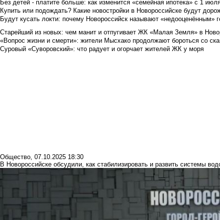
Без детей - платите больше: как изменится «семейная ипотека» с 1 июл
Купить или подождать? Какие новостройки в Новороссийске будут доро
Будут кусать локти: почему Новороссийск называют «недооценённым» 
Старейший из новых: чем манит и отпугивает ЖК «Малая Земля» в Ново
«Вопрос жизни и смерти»: жители Мысхако продолжают бороться со ск
Суровый «Суворовский»: что радует и огорчает жителей ЖК у моря
Общество
,
07.10.2025 18:30
В Новороссийске обсудили, как стабилизировать и развить системы вод