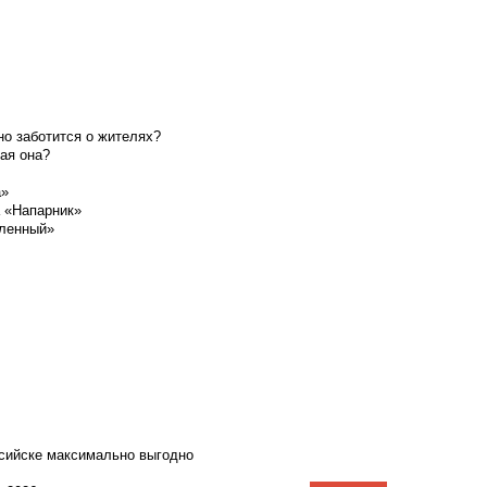
о заботится о жителях?
ая она?
а»
а «Напарник»
шленный»
ссийске максимально выгодно