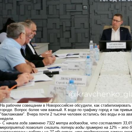
На рабочем совещании в Новороссийске обсудили, как стабилизировать
городе. Вопрос более чем важный. К воде по графику город и так привы
"баклажками". Вчера почти 2 тысячи человек остались без воды и-за ав
недели.
- С начала года заменено 7322 метра водоводов, что составляет 33,6
мероприятий позволит снизить потери воды примерно на 12% – это бол
запланированы работы на 27 объектах, что предполагает замену ок