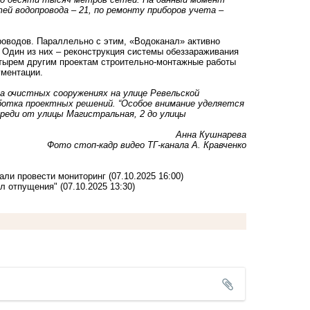
ей водопровода – 21, по ремонту приборов учета –
роводов. Параллельно с этим, «Водоканал» активно
Один из них – реконструкция системы обеззараживания
етырем другим проектам строительно-монтажные работы
ументации.
а очистных сооружениях на улице Ревельской
ботка проектных решений. “Особое внимание уделяется
реди от улицы Магистральная, 2 до улицы
Анна Кушнарева
Фото стоп-кадр видео ТГ-канала А. Кравченко
али провести мониторинг
(07.10.2025 16:00)
ёл отпущения"
(07.10.2025 13:30)