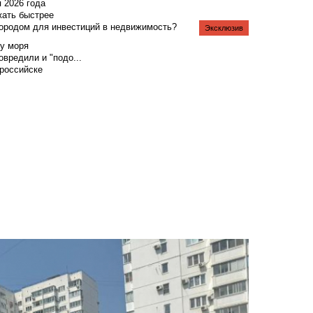
я 2026 года
жать быстрее
городом для инвестиций в недвижимость?
Эксклюзив
у моря
вредили и "подо...
российске