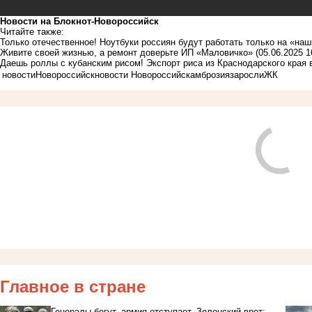
Новости на Блoкнoт-Новороссийск
Читайте также:
Только отечественное! Ноутбуки россиян будут работать только на «на
Живите своей жизнью, а ремонт доверьте ИП «Маловичко»
(05.06.2025 1
Даешь роллы с кубанским рисом! Экспорт риса из Краснодарского края в
новости
Новороссийск
новости Новороссийск
амброзия
заросли
ЖК
Главное в стране
Генералы бегут, армия отступает, Зеленский врет: