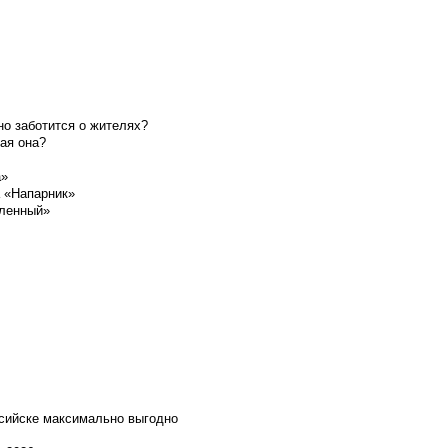
о заботится о жителях?
ая она?
а»
а «Напарник»
шленный»
ссийске максимально выгодно