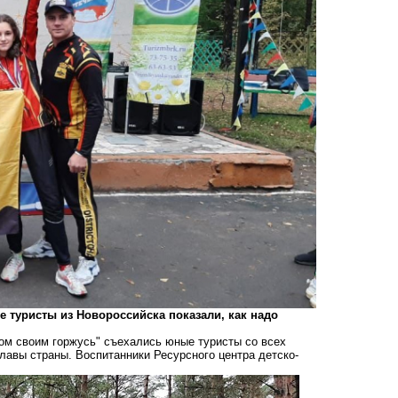
е туристы из Новороссийска показали, как надо
дом своим горжусь" съехались юные туристы со всех
славы страны. Воспитанники Ресурсного центра детско-