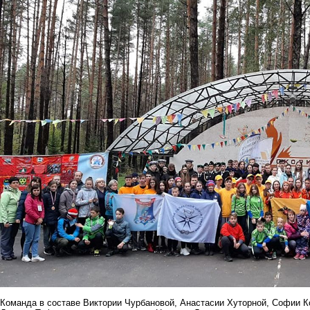
Команда в составе Виктории Чурбановой, Анастасии Хуторной, Софии К