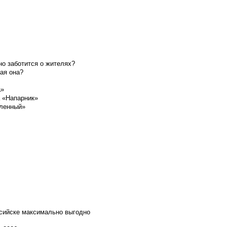
о заботится о жителях?
ая она?
а»
а «Напарник»
шленный»
ссийске максимально выгодно