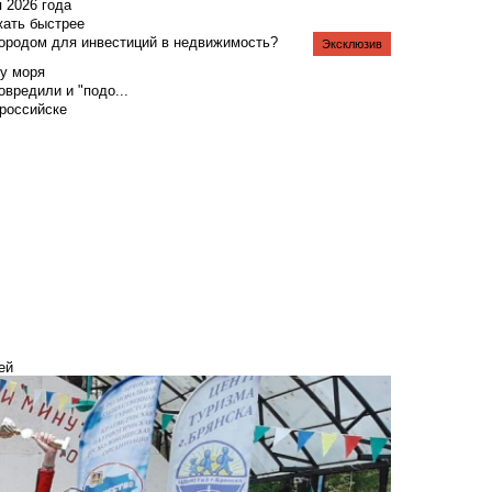
я 2026 года
жать быстрее
городом для инвестиций в недвижимость?
Эксклюзив
у моря
вредили и "подо...
российске
ей