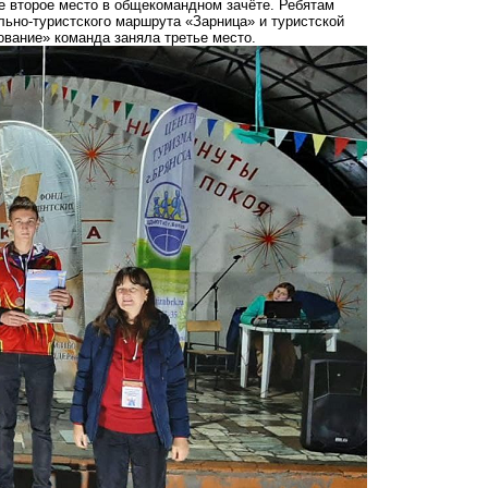
е второе место в общекомандном зачёте. Ребятам
льно-туристского маршрута «Зарница» и туристской
вание» команда заняла третье место.