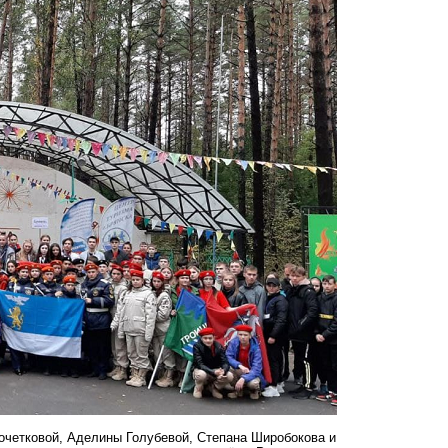
очетковой, Аделины Голубевой, Степана Широбокова и