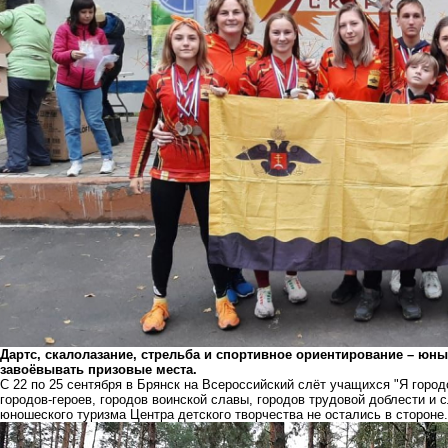
Дартс, скалолазание, стрельба и спортивное ориентирование – юны
завоёвывать призовые места.
С 22 по 25 сентября в Брянск на Всероссийский слёт учащихся "Я горо
городов-героев, городов воинской славы, городов трудовой доблести и 
юношеского туризма Центра детского творчества не остались в стороне.