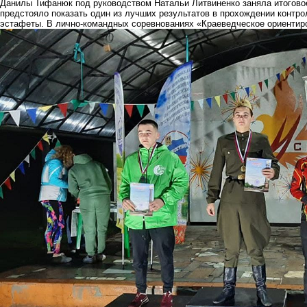
Данилы Тифанюк под руководством Натальи Литвиненко заняла итогово
предстояло показать один из лучших результатов в прохождении контро
эстафеты. В лично-командных соревнованиях «Краеведческое ориентиро