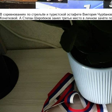
В соревнованиях по стрельбе и туристской эстафете Виктория Чурбанов
Кочетковой. А Степан Широбоков занял третье место в личном зачёте п