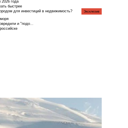
я 2026 года
жать быстрее
городом для инвестиций в недвижимость?
Эксклюзив
 моря
вредили и "подо...
российске