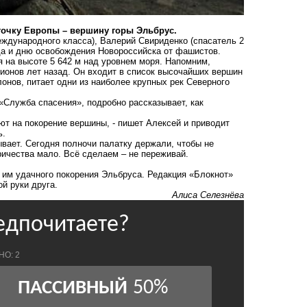
точку Европы – вершину горы Эльбрус.
ждународного класса), Валерий Свириденко (спасатель 2
ода и дню освобождения Новороссийска от фашистов.
 на высоте 5 642 м над уровнем моря. Напомним,
лионов лет назад. Он входит в список высочайших вершин
онов, питает одни из наиболее крупных рек Северного
Служба спасения», подробно рассказывает, как
уют на покорение вершины, - пишет Алексей и приводит
ь.
бывает. Сегодня полночи палатку держали, чтобы не
тричества мало. Всё сделаем – не переживай.
 им удачного покорения Эльбруса. Редакция «Блокнот»
й руки друга.
Алиса Селезнёва