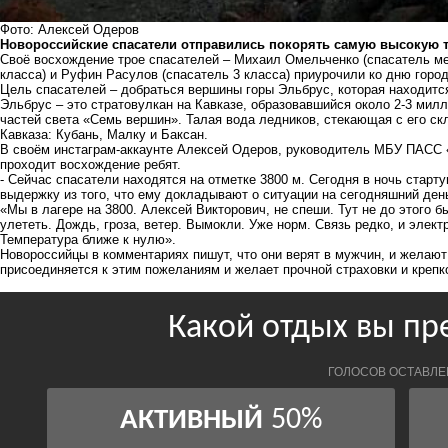
Фото: Алексей Одеров
Новороссийские спасатели отправились покорять самую высокую 
Своё восхождение трое спасателей – Михаил Омельченко (спасатель ме
класса) и Руфин Расулов (спасатель 3 класса) приурочили ко дню гор
Цель спасателей – добраться вершины горы Эльбрус, которая находится
Эльбрус – это стратовулкан на Кавказе, образовавшийся около 2-3 мил
частей света «Семь вершин». Талая вода ледников, стекающая с его скл
Кавказа: Кубань, Малку и Баксан.
В своём инстаграм-аккаунте Алексей Одеров, руководитель МБУ ПАСС «
проходит восхождение ребят.
- Сейчас спасатели находятся на отметке 3800 м. Сегодня в ночь старт
выдержку из того, что ему докладывают о ситуации на сегодняшний ден
«Мы в лагере на 3800. Алексей Викторович, не спеши. Тут не до этого 
улететь. Дождь, гроза, ветер. Вымокли. Уже норм. Связь редко, и элек
Температура ближе к нулю».
Новороссийцы в комментариях пишут, что они верят в мужчин, и желают
присоединяется к этим пожеланиям и желает прочной страховки и крепко