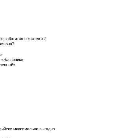
о заботится о жителях?
ая она?
а»
а «Напарник»
шленный»
ссийске максимально выгодно