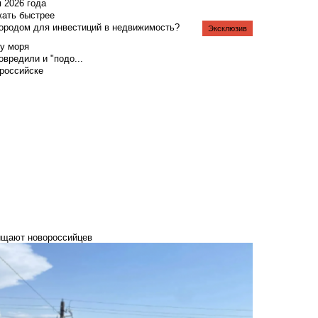
я 2026 года
жать быстрее
городом для инвестиций в недвижимость?
Эксклюзив
у моря
вредили и "подо...
российске
хищают новороссийцев