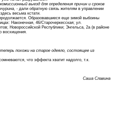
н комиссионный выезд для определения причин и сроков
ичурина,
- дали обратную связь жителям в управлении
здесь весьма кстати.
н продолжается. Образовавшиеся еще зимой выбоины
ицах: Наконечная, 46/Старочеркесская; ул.
етов; Новороссийской Республики; Энгельса, 2а (в районе
о восхищения.
е теперь похожи на старое одеяло, состоящее из
сомневаются, что эффекта хватит надолго, т.к.
Саша Славина