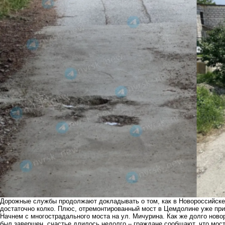
Дорожные службы продолжают докладывать о том, как в Новороссийске
достаточно колко. Плюс, отремонтированный мост в Цемдолине уже при
Начнем с многострадального моста на ул. Мичурина. Как же долго ново
был завершен, счастье длилось недолго – граждане сообщают, что мос