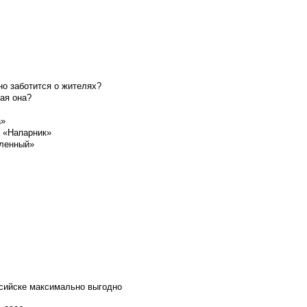
о заботится о жителях?
ая она?
а»
а «Напарник»
шленный»
ссийске максимально выгодно