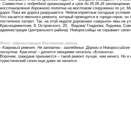
- Совместно с подрядной организацией в срок до 05.06.26 запланирова
восстановления дорожного полотна на мостовом сооружении по ул. М
дорог. Пока же дорога разрушается.
Неблагоприятные погодные условия
Что касается ямочного ремонта, который проводится в городе-герое, о
постепенно латают. Так, на этой неделе дорожники «закрыли» ямы на ул
Красноцементная, 9; Островского, 20; . Видова/ Гладкова; Леднева; Сов
администрации Центрального района). Новороссийцы не скрывают своег
Фото: администрация Восточного района
- Ковровый ремонт. Не заплатки - загляденье. Дороги в Новороссийск
лоскутов. Красота!
– делится эмоциями читатель «Блокнота».
Впрочем, граждане признаются – такой ремонт лучше, чем ничего. Но и 
туристический сезон еще даже не начался.