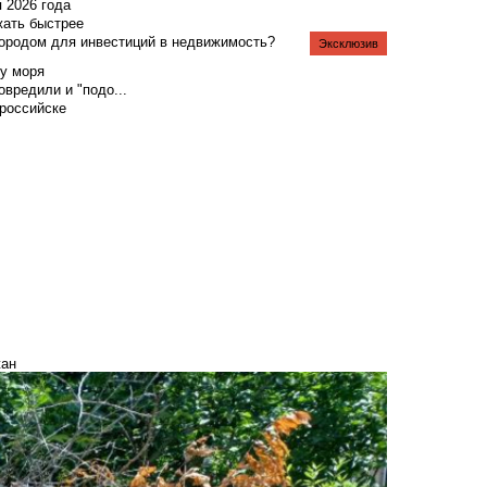
я 2026 года
жать быстрее
городом для инвестиций в недвижимость?
Эксклюзив
у моря
вредили и "подо...
российске
жан