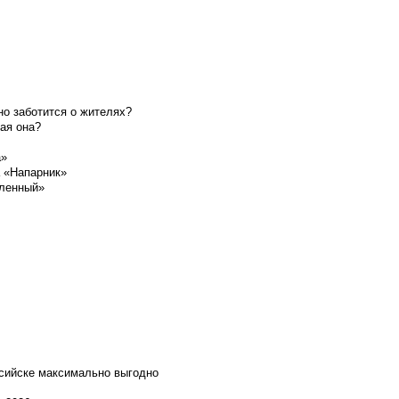
о заботится о жителях?
ая она?
а»
а «Напарник»
шленный»
ссийске максимально выгодно