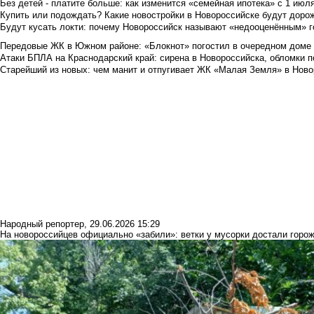
Без детей - платите больше: как изменится «семейная ипотека» с 1 июл
Купить или подождать? Какие новостройки в Новороссийске будут доро
Будут кусать локти: почему Новороссийск называют «недооценённым» 
Передовые ЖК в Южном районе: «Блокнот» погостил в очередном доме 
Атаки БПЛА на Краснодарский край: сирена в Новороссийска, обломки по
Старейший из новых: чем манит и отпугивает ЖК «Малая Земля» в Ново
Народный репортер
,
29.06.2026 15:29
На новороссийцев официально «забили»: ветки у мусорки достали горо