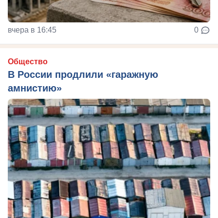
вчера в 16:45
0
Общество
В России продлили «гаражную
амнистию»