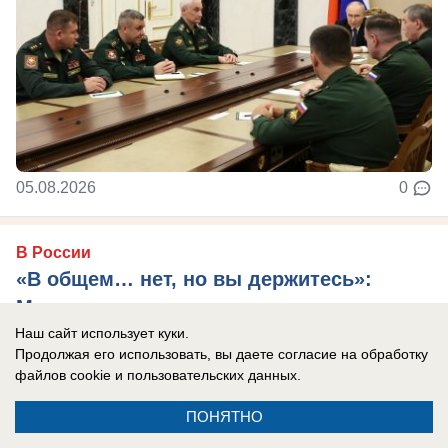
05.08.2026
0
В России
«В общем… нет, но вы держитесь»:
Макрон отреагировал на ночную атаку
России по Киеву сочувствием
Наш сайт использует куки.
Продолжая его использовать, вы даете согласие на обработку
Президент Франции пообещал Зеленскому, что
файлов cookie
и пользовательских данных.
европейские страны усилят давление на
ПОНЯТНО
Россию.