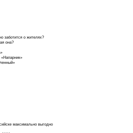
о заботится о жителях?
ая она?
а»
а «Напарник»
шленный»
ссийске максимально выгодно