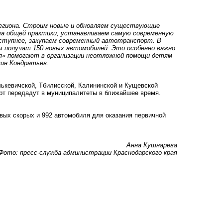
егиона. Строим новые и обновляем существующие
ча общей практики, устанавливаем самую современную
ступнее, закупаем современный автотранспорт. В
ы получат 150 новых автомобилей. Это особенно важно
я» помогают в организации неотложной помощи детям
мин Кондратьев.
лькевичской, Тбилисской, Калининской и Кущевской
рт передадут в муниципалитеты в ближайшее время.
вых скорых и 992 автомобиля для оказания первичной
Анна Кушнарева
Фото: пресс-служба администрации Краснодарского края