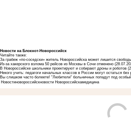
Новости на Блoкнoт-Новороссийск
Читайте также:
За грабеж «по-соседски» житель Новороссийска может лишится свобод
Из-за хакерского взлома 50 рейсов из Москвы в Сочи отменено
(28.07.20
В Новороссийске школьники проектируют и собирают дроны и роботов
(
Некого учить: педагоги начальных классов в России могут остаться без
Вы слишком часто болеете! "Любители" больничных попадут под особый
Новости
новороссийск
новости Новороссийска
медицина