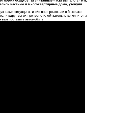
ая норма осадков: за считанные часы выпало 97 мм,
зались частные и многоквартирные дома, утонули
ух таких ситуациях, и обе они произошли в Мысхако.
если вдруг вы их пропустили, обязательно взгляните на
да вам поставить автомобиль.