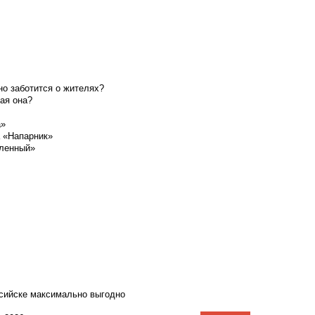
о заботится о жителях?
ая она?
а»
а «Напарник»
шленный»
ссийске максимально выгодно