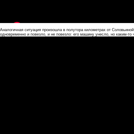
Аналогичная ситуация произошла в полутора километрах от Соловьиной
одновременно и повезло, и не повезло: его машину унесло, но каким-то