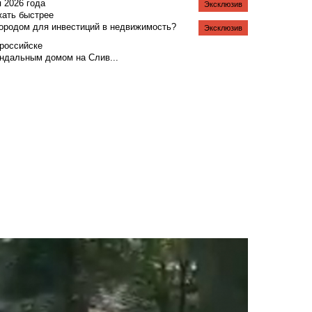
я 2026 года
Эксклюзив
жать быстрее
городом для инвестиций в недвижимость?
Эксклюзив
российске
андальным домом на Слив...