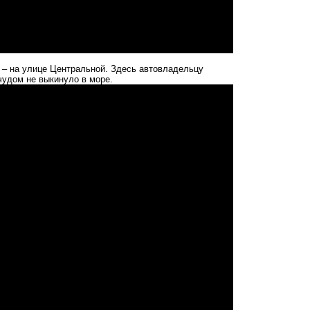
 – на улице Центральной. Здесь автовладельцу
 чудом не выкинуло в море.