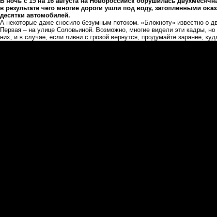
В ночь с 15 на 16 августа на Новороссийск обрушилась двухмесячн
в результате чего многие дороги ушли под воду, затопленными ока
десятки автомобилей.
А некоторые даже сносило безумным потоком. «Блокноту» известно о дв
Первая – на улице Соловьиной. Возможно, многие видели эти кадры, но 
них, и в случае, если ливни с грозой вернутся, продумайте заранее, ку