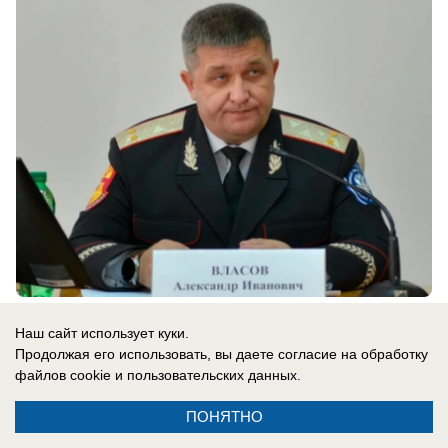
вчера в 19:40
2
Наш сайт использует куки.
Продолжая его использовать, вы даете согласие на обработку
файлов cookie
и пользовательских данных.
Недвижимость
Старейший из новых: чем манит и
ПОНЯТНО
отпугивает ЖК «Малая Земля» в