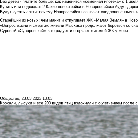
Без детей - платите больше: как изменится «семейная ипотека» с 1 июл
Купить или подождать? Какие новостройки в Новороссийске будут доро
Будут кусать локти: почему Новороссийск называют «недооценённым» 
Старейший из новых: чем манит и отпугивает ЖК «Малая Земля» в Ново
«Вопрос жизни и смерти»: жители Мысхако продолжают бороться со ск
Суровый «Суворовский»: что радует и огорчает жителей ЖК у моря
Общество
,
23.03.2023 13:03
Крохали, лысухи и все 200 видов птиц вздохнули с облегчением после 