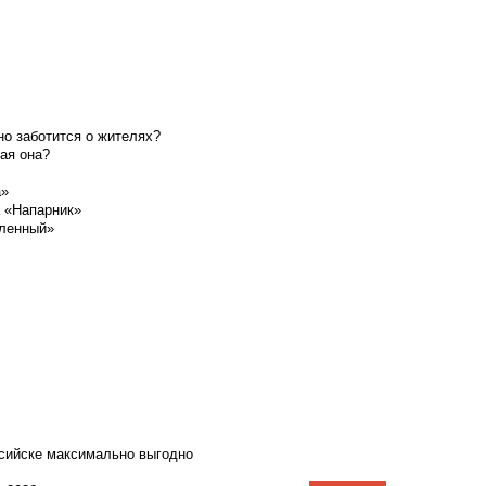
о заботится о жителях?
ая она?
а»
а «Напарник»
шленный»
ссийске максимально выгодно