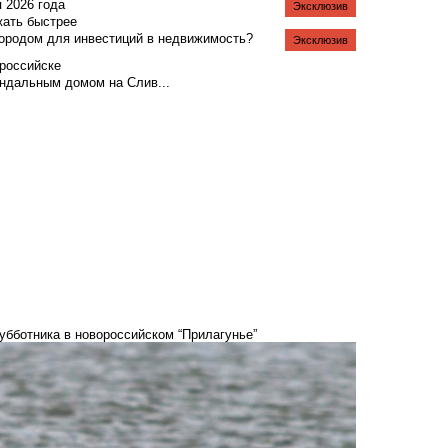
я 2026 года
Эксклюзив
жать быстрее
городом для инвестиций в недвижимость?
Эксклюзив
российске
андальным домом на Слив...
субботника в новороссийском “Прилагунье”