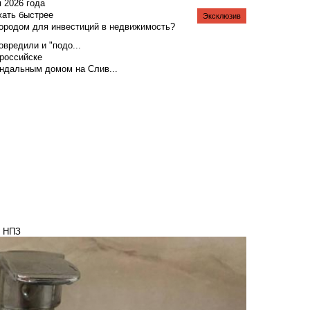
я 2026 года
жать быстрее
Эксклюзив
городом для инвестиций в недвижимость?
вредили и "подо...
российске
андальным домом на Слив...
о НПЗ