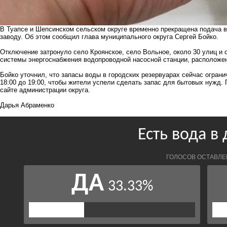
В Туапсе и Шепсинском сельском округе временно прекращена подача
заводу. Об этом сообщил глава муниципального округа Сергей Бойко.
Отключение затронуло село Кроянское, село Вольное, около 30 улиц и 
системы энергоснабжения водопроводной насосной станции, расположе
Бойко уточнил, что запасы воды в городских резервуарах сейчас огран
18:00 до 19:00, чтобы жители успели сделать запас для бытовых нужд
сайте администрации округа.
Дарья Абраменко