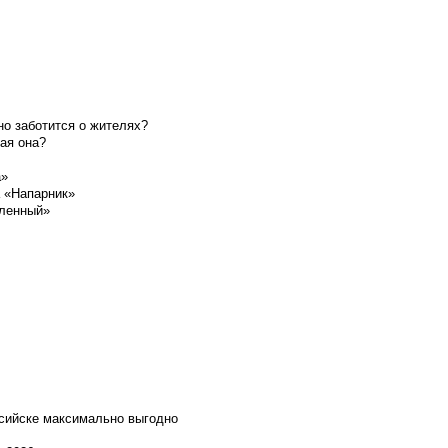
о заботится о жителях?
ая она?
а»
а «Напарник»
шленный»
ссийске максимально выгодно