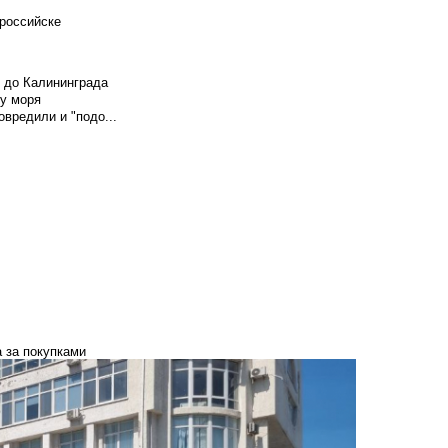
российске
и до Калининграда
у моря
вредили и "подо...
а за покупками