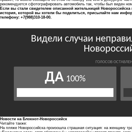
рекомендуется сфотографировать автомобиль так, чтобы был виден ном
Если вы стали свидетелем описанной жительницей Новороссийска к
история, которой вы хотели бы поделиться, присылайте нам инфор
телефону: +7(988)310-18-00.
Новости на Блoкнoт-Новороссийск
Читайте также:
На пляже Новороссийска произошла страшная ситуация: на женщину тр