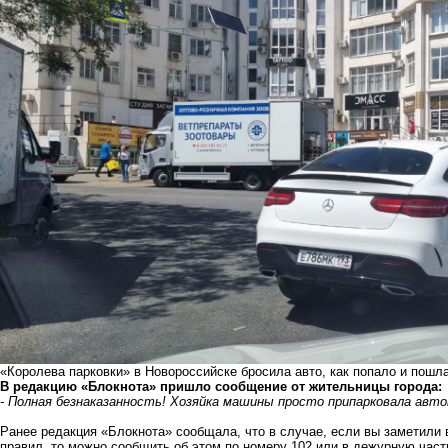
«Королева парковки» в Новороссийске бросила авто, как попало и пошл
В редакцию «Блокнота» пришло сообщение от жительницы города:
- Полная безнаказанность! Хозяйка машины просто припарковала авто
Ранее редакция «Блокнота» сообщала, что в случае, если вы заметили
правил, то можно сообщить об этом по номеру 102 или в дежурную част