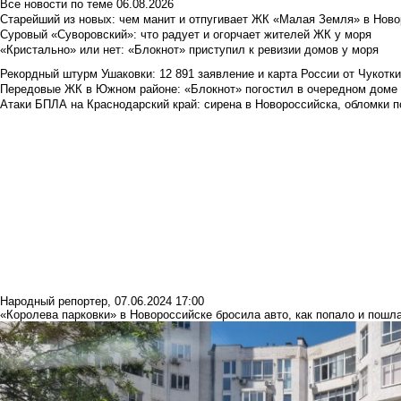
Все новости по теме
06.08.2026
Старейший из новых: чем манит и отпугивает ЖК «Малая Земля» в Ново
Суровый «Суворовский»: что радует и огорчает жителей ЖК у моря
«Кристально» или нет: «Блокнот» приступил к ревизии домов у моря
Рекордный штурм Ушаковки: 12 891 заявление и карта России от Чукотк
Передовые ЖК в Южном районе: «Блокнот» погостил в очередном доме 
Атаки БПЛА на Краснодарский край: сирена в Новороссийска, обломки по
Народный репортер
,
07.06.2024 17:00
«Королева парковки» в Новороссийске бросила авто, как попало и пошл