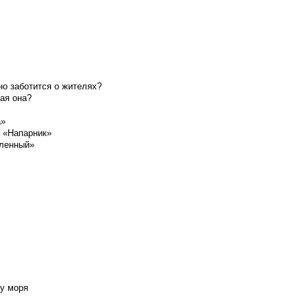
о заботится о жителях?
ая она?
а»
а «Напарник»
шленный»
у моря