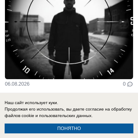
06.08.2026
0
Наш сайт использует куки.
В России
Продолжая его использовать, вы даете согласие на обработку
Ракетчики из КНДР готовы ударить по
файлов cookie
и пользовательских данных.
Киеву: Запад паникует из-за российско-
ПОНЯТНО
корейского сотрудничества