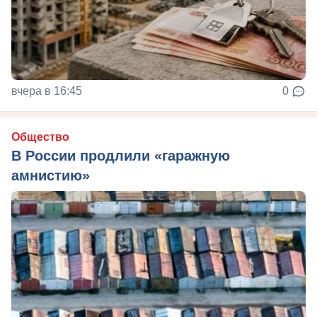
вчера в 16:45
0
Общество
В России продлили «гаражную
амнистию»