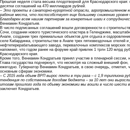
Прошлая неделя стала весьма плодотворной для Краснодарского края:
десятки соглашений на 470 миллиардов рублей.
– Это проекты в санаторно-курортной отрасли, агропромышленном к
рабочие места, что поспособствует еще большему снижению уровня б
Благодарен всем нашим партнерам за конкретные шаги к сотрудничес
Вениамин Кондратьев.
В число подписанных соглашений вошли договоренности о
строительст
Сочи,
создании
нового туристического кластера в Геленджике, масштаб
Анапе,
создании
трех премиальных объектов для отдыха и оздоровлени
селе Кабардинка
, строительстве в Анапе
трех пятизвездочных отелей и 
нефтеперерабатывающего завода, перевалочных
комплексов
морских п
напомнил, что годом ранее на форуме край привлек 1 трлн 120 млрд ру
Краснодарского края.
Кроме того, Вениамин Кондратьев принял участие в пленарной сессии, 
Глава государства подчеркнул, что несмотря на сложный внешний фон,
ежегодно. Губернатор Вениамин Кондратьев, в свою очередь, отметил, 
основным сферам экономики.
– С 2015 года объем ВРП вырос почти в три раза – с 1,9 триллиона руб
тенденция по собственным доходам бюджета – за 10 лет они выросли в 
итогам прошлого года по объему экономики мы вошли в число шести 
заключил Кондратьев.