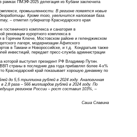
 в рамках ПМЭФ-2025 делегация из Кубани заключила
омплексе, промышленности. В регионе появятся новые
езработицы. Кроме того, увеличится налоговая база.
тву,
– отметил губернатор Краснодарского края
ве
гостиничного комплекса и санатория в
ной
реновации
курортного комплекса в
я в Горячем Ключе, Мостовском районе и геленджикском
детского лагеря,
модернизации
Афипского
ортов в Тамани и Новороссийске, и т.д. Кондратьев также
блей инвестиций, передает пресс-служба администрации
на которой выступил президент РФ Владимир Путин.
 ВВП страны в последние два года прибавлял более 4-х%
что Краснодарский край показывает хорошую динамику по
лей до 5,5 триллиона рублей в 2024 году. Аналогичная
2,8 раза – 566 миллиардов рублей в 2024 году. По
ведущих регионов России – рост составил 103%,
–
Саша Славина