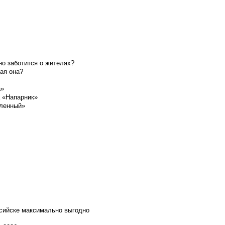
о заботится о жителях?
ая она?
а»
а «Напарник»
шленный»
ссийске максимально выгодно