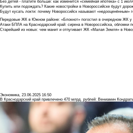
Без детей - платите больше: как изменится «семейная ипотека» с 1 июл
Купить или подождать? Какие новостройки в Новороссийске будут доро
Будут кусать локти: почему Новороссийск называют «недооценённым» 
Передовые ЖК в Южном районе: «Блокнот» погостил в очередном ЖК у
Атаки БПЛА на Краснодарский край: сирена в Новороссийска, обломки по
Старейший из новых: чем манит и отпугивает ЖК «Малая Земля» в Ново
Экономика
,
23.06.2025 16:50
В Краснодарский край привлечено 470 млрд. рублей: Вениамин Кондрат