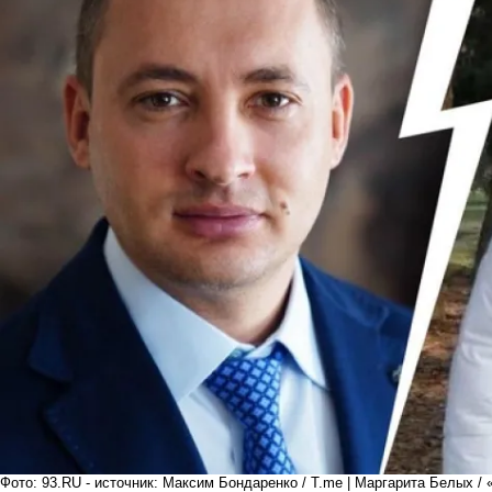
Фото: 93.RU - источник: Максим Бондаренко / T.me | Маргарита Белых /