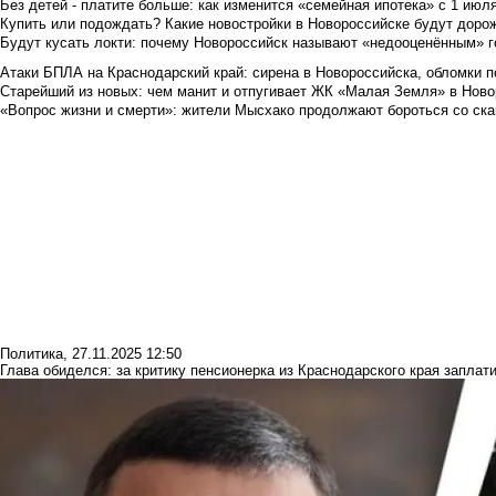
Без детей - платите больше: как изменится «семейная ипотека» с 1 июл
Купить или подождать? Какие новостройки в Новороссийске будут доро
Будут кусать локти: почему Новороссийск называют «недооценённым» 
Атаки БПЛА на Краснодарский край: сирена в Новороссийска, обломки по
Старейший из новых: чем манит и отпугивает ЖК «Малая Земля» в Ново
«Вопрос жизни и смерти»: жители Мысхако продолжают бороться со ск
Политика
,
27.11.2025 12:50
Глава обиделся: за критику пенсионерка из Краснодарского края заплат