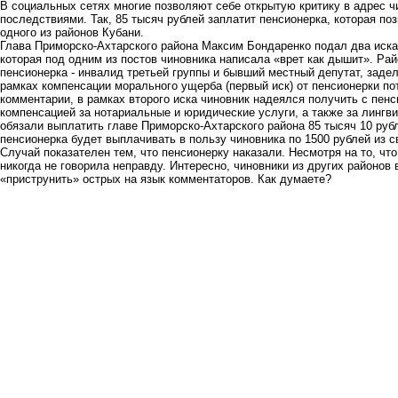
В социальных сетях многие позволяют себе открытую критику в адрес чи
последствиями. Так, 85 тысяч рублей заплатит пенсионерка, которая п
одного из районов Кубани.
Глава Приморско-Ахтарского района Максим Бондаренко подал два иск
которая под одним из постов чиновника написала «врет как дышит». Ра
пенсионерка - инвалид третьей группы и бывший местный депутат, задела
рамках компенсации морального ущерба (первый иск) от пенсионерки по
комментарии, в рамках второго иска чиновник надеялся получить с пен
компенсацией за нотариальные и юридические услуги, а также за лингв
обязали выплатить главе Приморско-Ахтарского района 85 тысяч 10 рубл
пенсионерка будет выплачивать в пользу чиновника по 1500 рублей из с
Случай показателен тем, что пенсионерку наказали. Несмотря на то, чт
никогда не говорила неправду. Интересно, чиновники из других районов
«приструнить» острых на язык комментаторов. Как думаете?