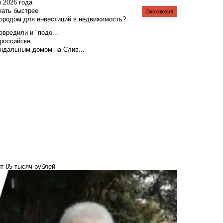
я 2026 года
жать быстрее
Эксклюзив
городом для инвестиций в недвижимость?
вредили и "подо...
российске
андальным домом на Слив...
ит 85 тысяч рублей