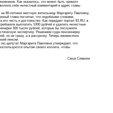
новников. Как оказалось, это может быть чревато
озволила себе нелестный комментарий в адрес главы
а на 80-летнюю местную жительницу Маргариту Павловну,
йонный глава посчитал, что подобными словами,
 его честь и достоинство. Как передает портал 93.RU, в
требовали выплатить 1000 рублей и удалить нелестные
сионерки 300 тысяч рублей, которые бы послужили
истическую экспертизу. Решением суда пенсионерку
ей, но не сразу, а в рассрочку. Теперь ежемесячно
воей пенсии.
о экс-депутат Маргарита Павловна утверждает, что
 воспользуются опытом своего коллеги, чтобы
Саша Славина