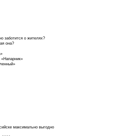
о заботится о жителях?
ая она?
а»
а «Напарник»
шленный»
ссийске максимально выгодно