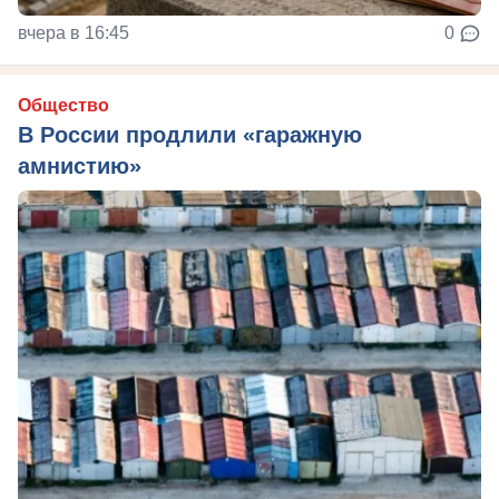
вчера в 16:45
0
Общество
В России продлили «гаражную
амнистию»