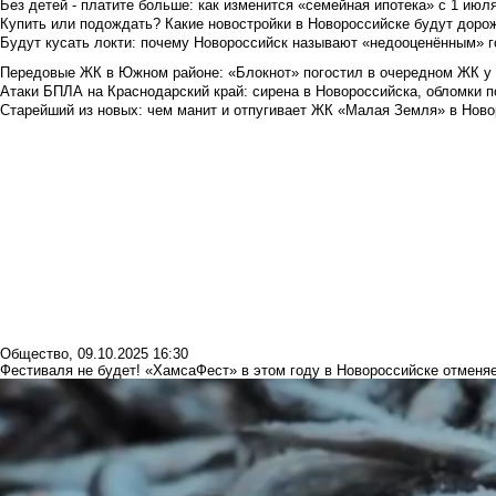
Без детей - платите больше: как изменится «семейная ипотека» с 1 июл
Купить или подождать? Какие новостройки в Новороссийске будут доро
Будут кусать локти: почему Новороссийск называют «недооценённым» 
Передовые ЖК в Южном районе: «Блокнот» погостил в очередном ЖК у
Атаки БПЛА на Краснодарский край: сирена в Новороссийска, обломки по
Старейший из новых: чем манит и отпугивает ЖК «Малая Земля» в Ново
Общество
,
09.10.2025 16:30
Фестиваля не будет! «ХамсаФест» в этом году в Новороссийске отменя