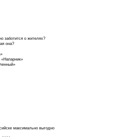
о заботится о жителях?
ая она?
а»
а «Напарник»
шленный»
ссийске максимально выгодно