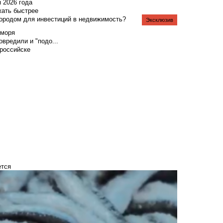
я 2026 года
жать быстрее
городом для инвестиций в недвижимость?
Эксклюзив
 моря
вредили и "подо...
российске
ется