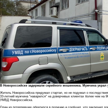
В Новороссийске задержали серийного мошенника. Мужчина украл 
Житель Новороссийска придумал стартап, но не подумал о последствия
33-летний мужчина "наварился" на доверчивых клиентах более чем на 9
УМВД Новороссийска.
Один из потерпевших обратился в полицию и сообщил, что заключил дог