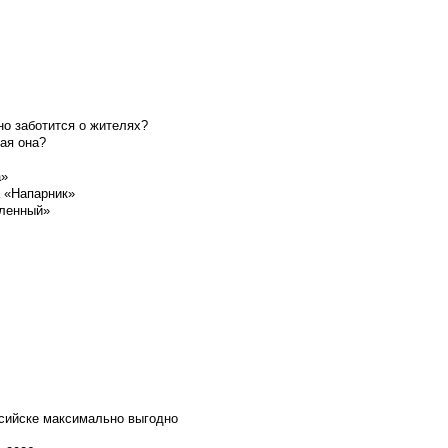
о заботится о жителях?
ая она?
а»
а «Напарник»
шленный»
ссийске максимально выгодно