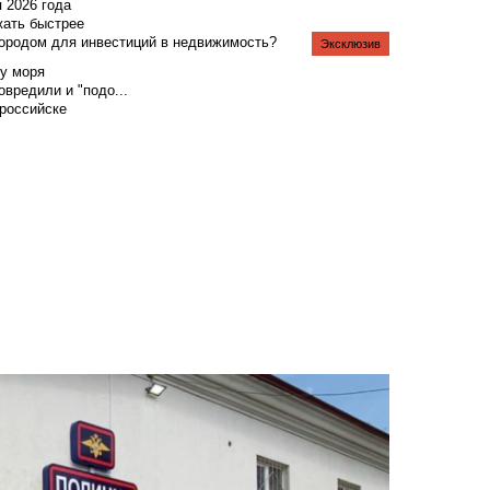
я 2026 года
жать быстрее
городом для инвестиций в недвижимость?
Эксклюзив
у моря
вредили и "подо...
российске