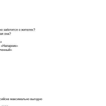
о заботится о жителях?
ая она?
а»
а «Напарник»
шленный»
ссийске максимально выгодно