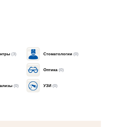
ентры
(3)
Стоматологии
(0)
Оптика
(0)
нализы
(0)
УЗИ
(0)