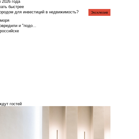
я 2026 года
жать быстрее
городом для инвестиций в недвижимость?
Эксклюзив
 моря
вредили и "подо...
российске
ждут гостей