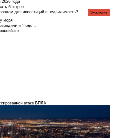
я 2026 года
жать быстрее
городом для инвестиций в недвижимость?
Эксклюзив
у моря
вредили и "подо...
российске
ассированной атаке БПЛА