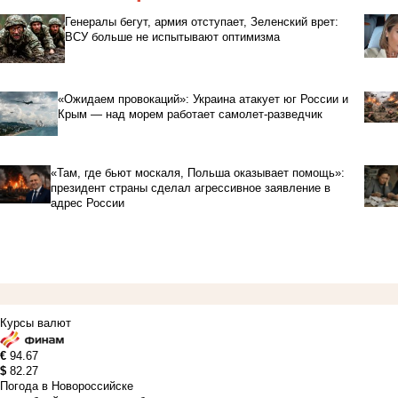
Генералы бегут, армия отступает, Зеленский врет:
ВСУ больше не испытывают оптимизма
«Ожидаем провокаций»: Украина атакует юг России и
Крым — над морем работает самолет-разведчик
«Там, где бьют москаля, Польша оказывает помощь»:
президент страны сделал агрессивное заявление в
адрес России
Курсы валют
€
94.67
$
82.27
Погода в Новороссийске