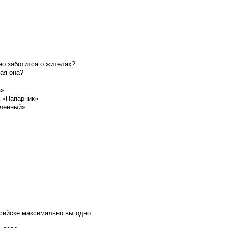
о заботится о жителях?
ая она?
а»
а «Напарник»
шленный»
ссийске максимально выгодно