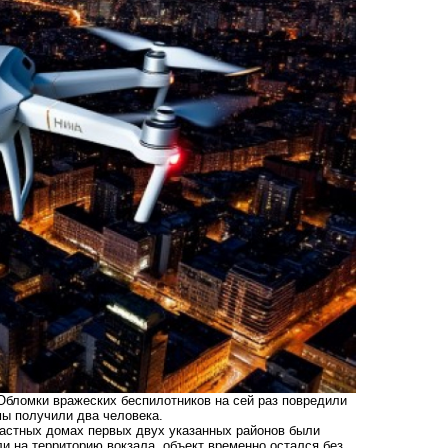
Обломки вражеских беспилотников на сей раз повредили
мы получили два человека.
частных домах первых двух указанных районов были
и на территорию вокзала, объект временно остался без