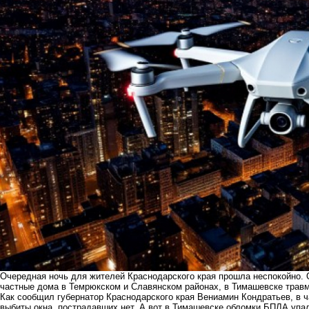
Очередная ночь для жителей Краснодарского края прошла неспокойно. 
частные дома в Темрюкском и Славянском районах, в Тимашевске трав
Как сообщил губернатор Краснодарского края Вениамин Кондратьев, в 
выбиты окна, пострадавших нет. А вот в Тимашевске обломки БПЛА упал