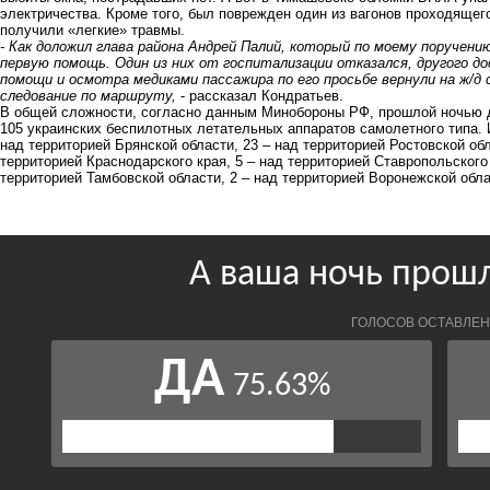
электричества. Кроме того, был поврежден один из вагонов проходящего
получили «легкие» травмы.
- Как доложил глава района Андрей Палий, который по моему поручен
первую помощь. Один из них от госпитализации отказался, другого до
помощи и осмотра медиками пассажира по его просьбе вернули на ж/
следование по маршруту,
- рассказал Кондратьев.
В общей сложности, согласно данным Минобороны РФ, прошлой ночью
105 украинских беспилотных летательных аппаратов самолетного типа. И
над территорией Брянской области, 23 – над территорией Ростовской обл
территорией Краснодарского края, 5 – над территорией Ставропольского 
территорией Тамбовской области, 2 – над территорией Воронежской обла