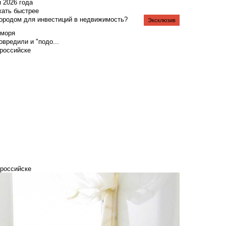
я 2026 года
жать быстрее
городом для инвестиций в недвижимость?
Эксклюзив
 моря
вредили и "подо...
российске
ороссийске