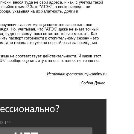
писки, внося туда не свои адреса, и как, с учетом такой
ссийск к зиме? Зато "АТЭК", в свою очередь, не
рода, указывая на их халатность, долги и
поручение главам муниципалитетов завершить все
ября. Но, учитывая, что "АТЭК" даже не знает точный
а, судя по всему, пока остается только мечтать. Как
ить паспорт готовности к отопительному сезону - это
м, для города это уже не первый опыт за последние
зиме не соответствует действительности. И каков этот
ТЭК" вообще оценить эту степень готовности, точно не
Источник фото:
sauny-kaminy.ru
София Донес