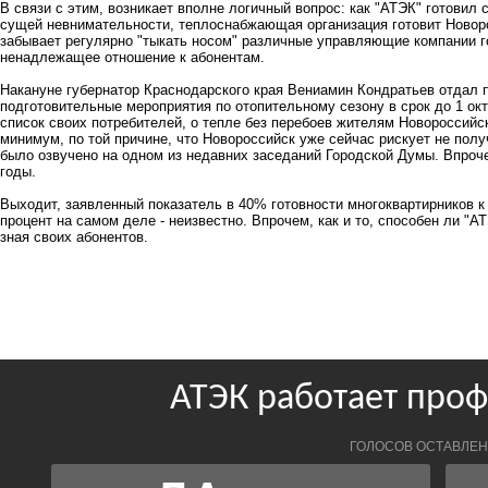
В связи с этим, возникает вполне логичный вопрос: как "АТЭК" готовил с
сущей невнимательности, теплоснабжающая организация готовит Новоро
забывает регулярно "тыкать носом" различные управляющие компании го
ненадлежащее отношение к абонентам.
Накануне губернатор Краснодарского края Вениамин Кондратьев отдал 
подготовительные мероприятия по отопительному сезону в срок до 1 окт
список своих потребителей, о тепле без перебоев жителям Новороссийск
минимум, по той причине, что Новороссийск уже сейчас рискует не получ
было озвучено на одном из недавних заседаний Городской Думы. Впроче
годы.
Выходит, заявленный показатель в 40% готовности многоквартирников к 
процент на самом деле - неизвестно. Впрочем, как и то, способен ли "А
зная своих абонентов.