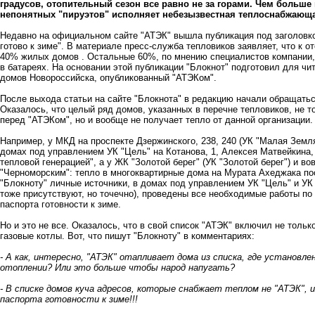
градусов, отопительный сезон все равно не за горами. Чем больше
непонятных "пируэтов" исполняет небезызвестная теплоснабжающа
Недавно на официальном сайте "АТЭК" вышла публикация под заголовк
готово к зиме". В материале пресс-служба тепловиков заявляет, что к о
40% жилых домов . Остальные 60%, по мнению специалистов компании, 
в батареях. На основании этой публикации
"Блокнот" подготовил для ч
домов Новороссийска, опубликованный "АТЭКом".
После выхода статьи на сайте "Блокнота" в редакцию начали обращать
Оказалось, что целый ряд домов, указанных в перечне тепловиков, не т
перед "АТЭКом", но и вообще не получает тепло от данной организации
Например, у МКД на проспекте Дзержинского, 238, 240 (УК "Малая Земл
домах под управлением УК "Цель" на Котанова, 1, Алексея Матвейкина, 
тепловой генерацией", а у ЖК "Золотой берег" (УК "Золотой берег") и в
"Черноморским": тепло в многоквартирные дома на Мурата Ахеджака по
"Блокноту" личные источники, в домах под управлением УК "Цель" и УК
тоже присутствуют, но точечно), проведены все необходимые работы по
паспорта готовности к зиме.
Но и это не все. Оказалось, что в свой список "АТЭК" включил не тольк
газовые котлы. Вот, что пишут "Блокноту" в комментариях:
- А как, интересно, "АТЭК" отапливает дома из списка, где установл
отоплении? Или это больше чтобы народ напугать?
- В списке домов куча адресов, которые снабжает теплом не "АТЭК", 
паспорта готовности к зиме!!!