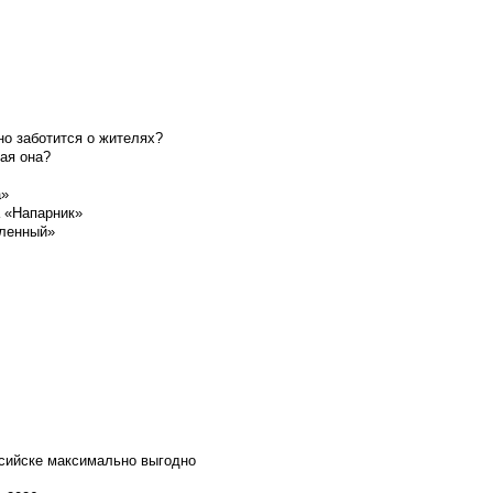
о заботится о жителях?
ая она?
а»
а «Напарник»
шленный»
ссийске максимально выгодно