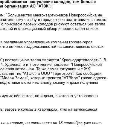
 приближается наступление холодов, тем больше
я организация АО "АТЭК".
ом: "Большинство многоквартирников Новороссийска не
топительному сезону в городе-герое подготовились только
с приходом первых холодов рискуют остаться без тепла
итателей информационный обзор
и предоставил список
ся различные управляющие компании города-героя.
о что
не имеет задолженностей на своих лицевых счетах
.
я") поставщиком тепла является "Краснодартеплосеть". В
4, Удалова, 5 и 7 отопление подается "Новороссийской
овсе своя котельная. Та же самая ситуация и с ЖК
ставляет не "АТЭК", а ООО "Термотрон". Как сообщили
 "Малая Земля", которые греются "АТЭКом" (такие адреса
 подготовке к отопительному сезону и даже получены
о чужих абонентов, но и дома, в которых установлены
ены газовые котлы в квартирах, кто на автономном
и на которые, по состоянию на 18 сентября, уже есть