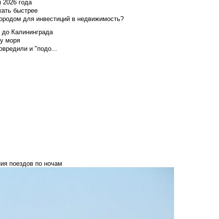
я 2026 года
жать быстрее
городом для инвестиций в недвижимость?
и до Калининграда
у моря
вредили и "подо...
ия поездов по ночам