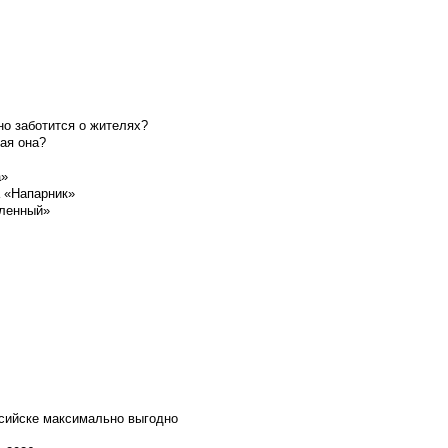
о заботится о жителях?
ая она?
а»
а «Напарник»
шленный»
ссийске максимально выгодно