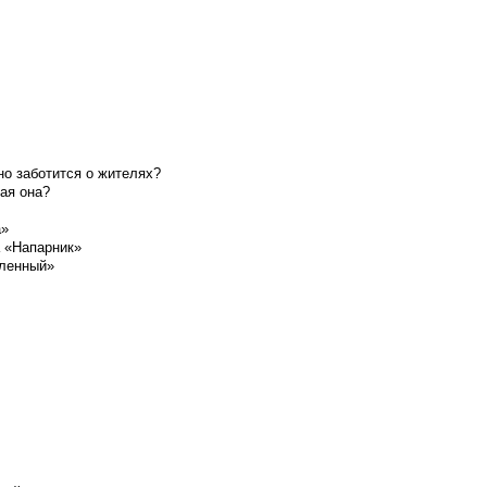
о заботится о жителях?
ая она?
а»
а «Напарник»
шленный»