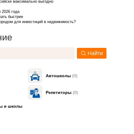
ссийске максимально выгодно
я 2026 года
жать быстрее
городом для инвестиций в недвижимость?
ние
Найти
Автошколы
(0)
Репетиторы
(0)
ы и школы