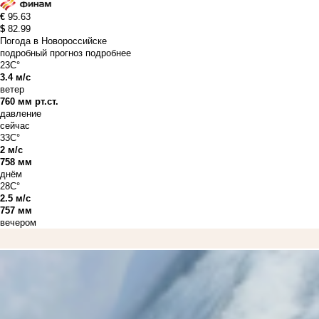
€
95.63
$
82.99
Погода в Новороссийске
подробный прогноз
подробнее
23C°
3.4 м/с
ветер
760 мм рт.ст.
давление
сейчас
33C°
2 м/с
758 мм
днём
28C°
2.5 м/с
757 мм
вечером