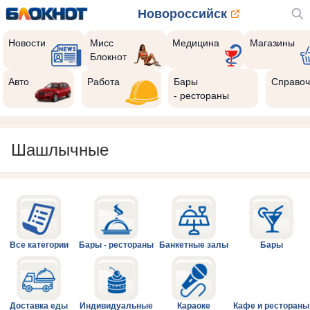
Новороссийск
Новости
Мисс
Медицина
Магазины
Блокнот
Авто
Работа
Бары
Справоч
- рестораны
Шашлычные
Все категории
Бары - рестораны
Банкетные залы
Бары
Доставка еды
Индивидуальные
Караоке
Кафе и рестораны