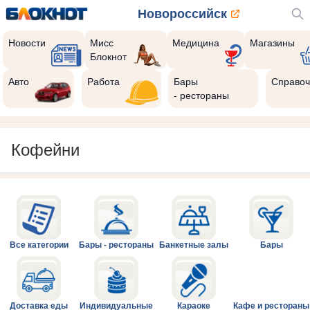
Новороссийск
Новости
Мисс
Медицина
Магазины
Блокнот
Авто
Работа
Бары
Справоч
- рестораны
Кофейни
Все категории
Бары - рестораны
Банкетные залы
Бары
Доставка еды
Индивидуальные
Караоке
Кафе и рестораны