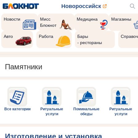
Новороссийск
Новости
Мисс
Медицина
Магазины
Блокнот
Авто
Работа
Бары
Справоч
- рестораны
Памятники
Все категории
Ритуальные
Поминальные
Ритуальные
услуги
обеды
услуги
Изготовление и установка