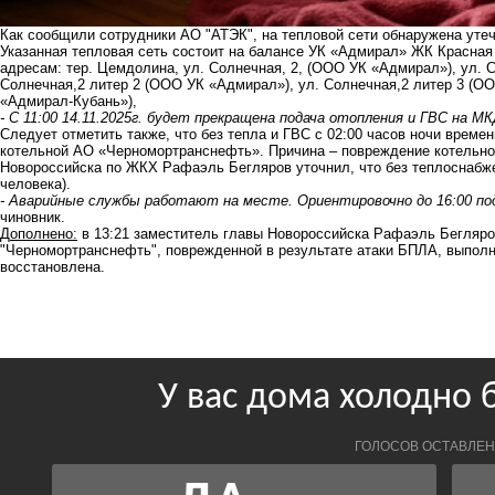
Как сообщили сотрудники АО "АТЭК", на тепловой сети обнаружена утеч
Указанная тепловая сеть состоит на балансе УК «Адмирал» ЖК Красная
адресам: тер. Цемдолина, ул. Солнечная, 2, (ООО УК «Адмирал»), ул. 
Солнечная,2 литер 2 (ООО УК «Адмирал»), ул. Солнечная,2 литер 3 (ОО
«Адмирал-Кубань»),
- С 11:00 14.11.2025г. будет прекращена подача отопления и ГВС на М
Следует отметить также, что без тепла и ГВС с 02:00 часов ночи време
котельной АО «Черномортранснефть»
. Причина – повреждение котельно
Новороссийска по ЖКХ Рафаэль Бегляров уточнил, что без теплоснабжен
человека).
- Аварийные службы работают на месте. Ориентировочно до 16:00 по
чиновник.
Д
ополнено:
в 13:21 заместитель главы Новороссийска Рафаэль Бегляро
"Черномортранснефть", поврежденной в результате атаки БПЛА, выполн
восстановлена.