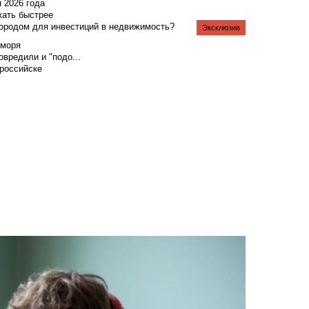
я 2026 года
жать быстрее
городом для инвестиций в недвижимость?
Эксклюзив
 моря
вредили и "подо...
российске