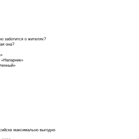
о заботится о жителях?
ая она?
а»
а «Напарник»
шленный»
ссийске максимально выгодно