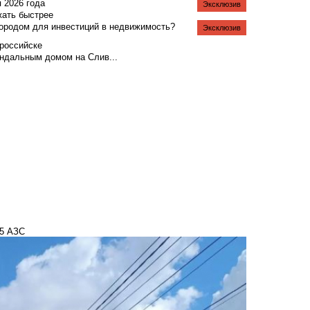
я 2026 года
Эксклюзив
жать быстрее
городом для инвестиций в недвижимость?
Эксклюзив
российске
андальным домом на Слив...
15 АЗС