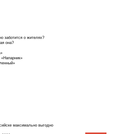
о заботится о жителях?
ая она?
а»
а «Напарник»
шленный»
ссийске максимально выгодно