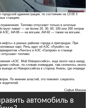
 городской администрации, по состоянию на 13:00 3
ных станциях.
ограничения. Топливо отпускают только в штатные
ствует лимит — не более 20, 30, 60, 100 или 200 литров
й АЗС, АИ-95 — на восьми, АИ-92 — также на восьми,
-нефть» в разных районах города и пригородах. При
опливных карт. Речь идет об АЗС «Лукойл» на
ермаркетом «Лента») и АЗС «Газпром» в станице
 отпускают топливо.
ожения «АЗС. Мой Новороссийск», еще около часа назад
Однако сейчас, по словам очевидцев, там скопилось около
 выезде из Новороссийска в сторону Анапы, где очереди
впрок. По мнению властей, это поможет сократить
х водителей.
София Мокина