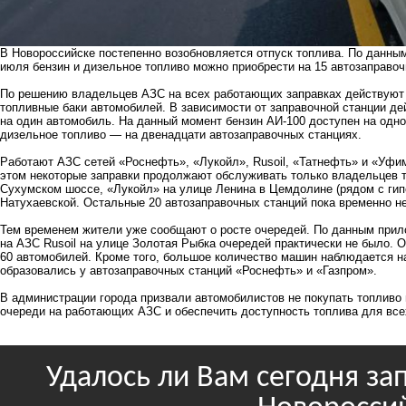
В Новороссийске постепенно возобновляется отпуск топлива. По данным
июля бензин и дизельное топливо можно приобрести на 15 автозаправоч
По решению владельцев АЗС на всех работающих заправках действуют 
топливные баки автомобилей. В зависимости от заправочной станции дей
на один автомобиль. На данный момент бензин АИ-100 доступен на одно
дизельное топливо — на двенадцати автозаправочных станциях.
Работают АЗС сетей «Роснефть», «Лукойл», Rusoil, «Татнефть» и «Уфим
этом некоторые заправки продолжают обслуживать только владельцев т
Сухумском шоссе, «Лукойл» на улице Ленина в Цемдолине (рядом с гип
Натухаевской. Остальные 20 автозаправочных станций пока временно не
Тем временем жители уже сообщают о росте очередей. По данным прил
на АЗС Rusoil на улице Золотая Рыбка очередей практически не было. 
60 автомобилей. Кроме того, большое количество машин наблюдается на
образовались у автозаправочных станций «Роснефть» и «Газпром».
В администрации города призвали автомобилистов не покупать топливо 
очереди на работающих АЗС и обеспечить доступность топлива для все